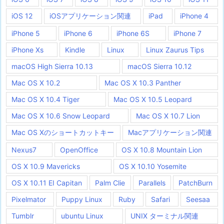
iOS 12
iOSアプリケーション関連
iPad
iPhone 4
iPhone 5
iPhone 6
iPhone 6S
iPhone 7
iPhone Xs
Kindle
Linux
Linux Zaurus Tips
macOS High Sierra 10.13
macOS Sierra 10.12
Mac OS X 10.2
Mac OS X 10.3 Panther
Mac OS X 10.4 Tiger
Mac OS X 10.5 Leopard
Mac OS X 10.6 Snow Leopard
Mac OS X 10.7 Lion
Mac OS Xのショートカットキー
Macアプリケーション関連
Nexus7
OpenOffice
OS X 10.8 Mountain Lion
OS X 10.9 Mavericks
OS X 10.10 Yosemite
OS X 10.11 EI Capitan
Palm Clie
Parallels
PatchBurn
Pixelmator
Puppy Linux
Ruby
Safari
Seesaa
Tumblr
ubuntu Linux
UNIX ターミナル関連