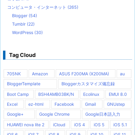
コンピュータ・インターネット
(265)
Blogger
(54)
Tumblr
(22)
WordPress
(30)
Tag Cloud
705NK
Amazon
ASUS F200MA (X200MA)
au
BloggerTemplate
Bloggerカスタマイズ備忘録
Boot Camp
BSH4AMB03BK/N
Ecolinux
EMUI 8.0
Excel
ez-html
Facebook
Gmail
GNUstep
Google+
Google Chrome
Google日本語入力
HUAWEI nova lite 2
iCloud
iOS 4
iOS 5
iOS 5.1
iOS 6
iOS 7
iOS 8
iOS 9
iOS 10
iOS 11