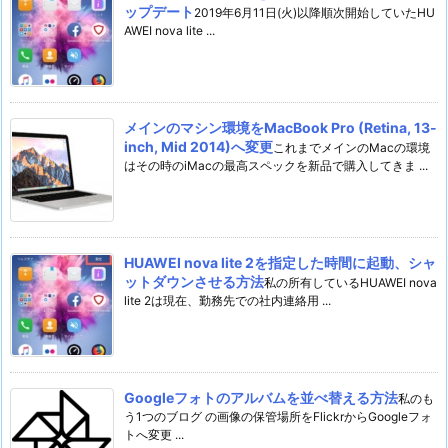
ップデート
2019年6月11日(火)以降順次開始していたHU
AWEI nova lite ...
メインのマシン環境をMacBook Pro (Retina, 13-
inch, Mid 2014)へ変更
これまでメインのMacの環境
はその時のiMacの最高スペックを新品で購入してきま ...
HUAWEI nova lite 2を指定した時間に起動、シャ
ットダウンさせる方法
私の所有しているHUAWEI nova
lite 2は現在、勤務先での社内連絡用 ...
Googleフォトのアルバムを並べ替える方法
私のも
う1つのブログ の画像の保管場所をFlickrからGoogleフォ
トへ変更 ...