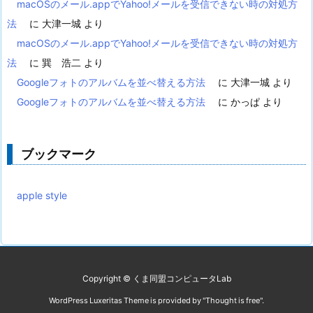
macOSのメール.appでYahoo!メールを受信できない時の対処方
法
に
大津一城
より
macOSのメール.appでYahoo!メールを受信できない時の対処方
法
に
巽 浩二
より
Googleフォトのアルバムを並べ替える方法
に
大津一城
より
Googleフォトのアルバムを並べ替える方法
に
かっぱ
より
ブックマーク
apple style
Copyright ©
くま同盟コンピュータLab
WordPress Luxeritas Theme is provided by "
Thought is free
".