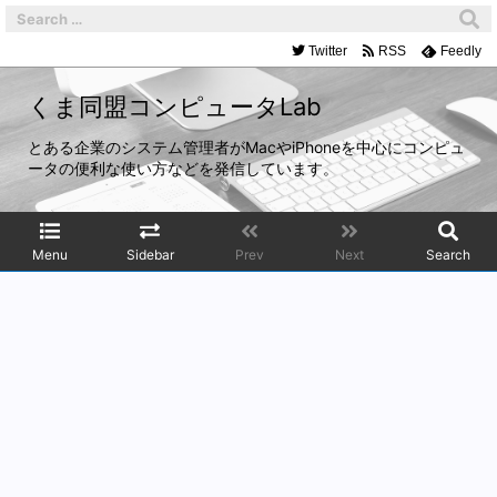
Twitter
RSS
Feedly
くま同盟コンピュータLab
とある企業のシステム管理者がMacやiPhoneを中心にコンピュ
ータの便利な使い方などを発信しています。
Menu
Sidebar
Prev
Next
Search