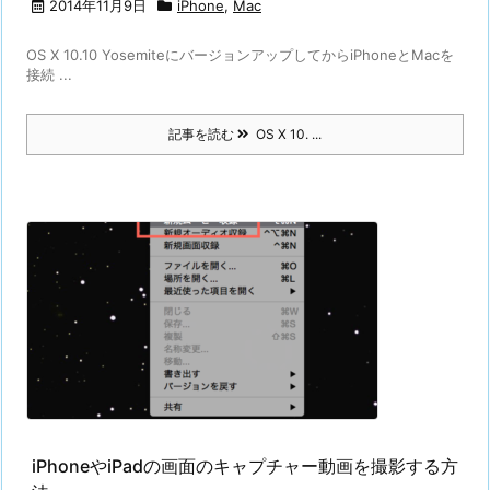
2014年11月9日
iPhone
,
Mac
OS X 10.10 YosemiteにバージョンアップしてからiPhoneとMacを
接続 ...
記事を読む
OS X 10. ...
iPhoneやiPadの画面のキャプチャー動画を撮影する方