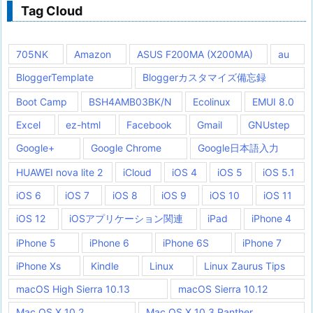
Tag Cloud
705NK
Amazon
ASUS F200MA (X200MA)
au
BloggerTemplate
Bloggerカスタマイズ備忘録
Boot Camp
BSH4AMB03BK/N
Ecolinux
EMUI 8.0
Excel
ez-html
Facebook
Gmail
GNUstep
Google+
Google Chrome
Google日本語入力
HUAWEI nova lite 2
iCloud
iOS 4
iOS 5
iOS 5.1
iOS 6
iOS 7
iOS 8
iOS 9
iOS 10
iOS 11
iOS 12
iOSアプリケーション関連
iPad
iPhone 4
iPhone 5
iPhone 6
iPhone 6S
iPhone 7
iPhone Xs
Kindle
Linux
Linux Zaurus Tips
macOS High Sierra 10.13
macOS Sierra 10.12
Mac OS X 10.2
Mac OS X 10.3 Panther