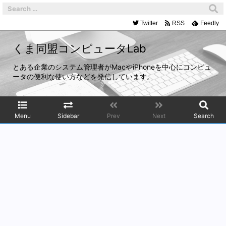
Twitter
RSS
Feedly
くま同盟コンピュータLab
とある企業のシステム管理者がMacやiPhoneを中心にコンピュ
ータの便利な使い方などを発信しています。
Menu
Sidebar
Prev
Next
Search