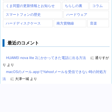
くま同盟の更新情報とお知らせ
ちらしの裏
コラム
スマートフォンの歴史
ハードウェア
ハードディスクケース
南方貨物線
音楽
最近のコメント
HUAWEI nova lite 2にかかってきた電話に出る方法
に
通りすが
り
より
macOSのメール.appでYahoo!メールを受信できない時の対処方
法
に
大津一城
より
macOSのメール.appでYahoo!メールを受信できない時の対処方
法
に
巽 浩二
より
Googleフォトのアルバムを並べ替える方法
に
大津一城
より
Googleフォトのアルバムを並べ替える方法
に
かっぱ
より