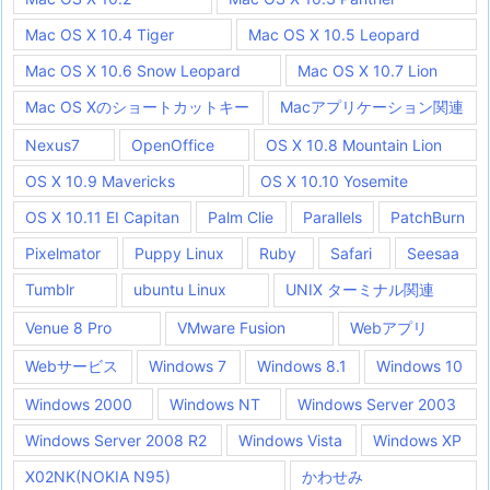
Mac OS X 10.4 Tiger
Mac OS X 10.5 Leopard
Mac OS X 10.6 Snow Leopard
Mac OS X 10.7 Lion
Mac OS Xのショートカットキー
Macアプリケーション関連
Nexus7
OpenOffice
OS X 10.8 Mountain Lion
OS X 10.9 Mavericks
OS X 10.10 Yosemite
OS X 10.11 EI Capitan
Palm Clie
Parallels
PatchBurn
Pixelmator
Puppy Linux
Ruby
Safari
Seesaa
Tumblr
ubuntu Linux
UNIX ターミナル関連
Venue 8 Pro
VMware Fusion
Webアプリ
Webサービス
Windows 7
Windows 8.1
Windows 10
Windows 2000
Windows NT
Windows Server 2003
Windows Server 2008 R2
Windows Vista
Windows XP
X02NK(NOKIA N95)
かわせみ