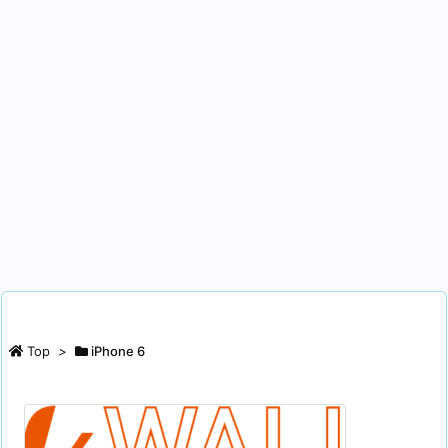
Top
>
iPhone 6