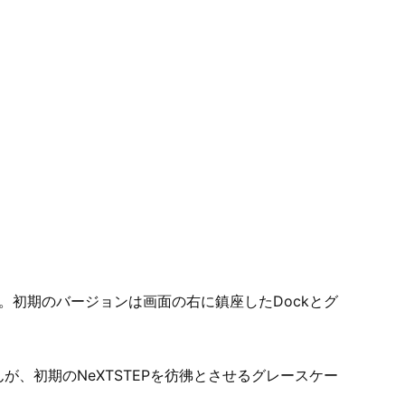
STEP。初期のバージョンは画面の右に鎮座したDockとグ
んが、初期のNeXTSTEPを彷彿とさせるグレースケー