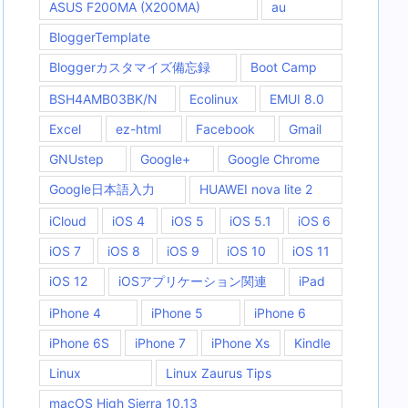
ASUS F200MA (X200MA)
au
BloggerTemplate
Bloggerカスタマイズ備忘録
Boot Camp
BSH4AMB03BK/N
Ecolinux
EMUI 8.0
Excel
ez-html
Facebook
Gmail
GNUstep
Google+
Google Chrome
Google日本語入力
HUAWEI nova lite 2
iCloud
iOS 4
iOS 5
iOS 5.1
iOS 6
iOS 7
iOS 8
iOS 9
iOS 10
iOS 11
iOS 12
iOSアプリケーション関連
iPad
iPhone 4
iPhone 5
iPhone 6
iPhone 6S
iPhone 7
iPhone Xs
Kindle
Linux
Linux Zaurus Tips
macOS High Sierra 10.13