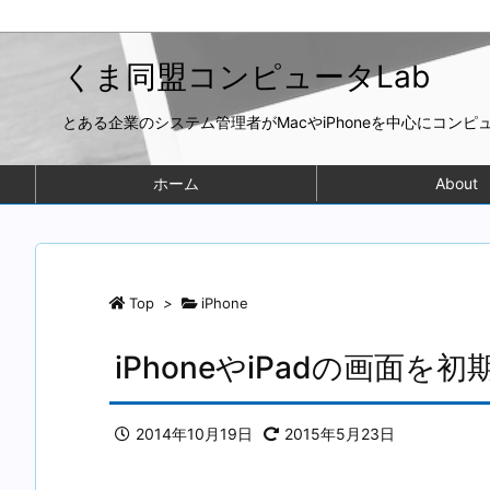
くま同盟コンピュータLab
とある企業のシステム管理者がMacやiPhoneを中心にコン
ホーム
About
Top
>
iPhone
iPhoneやiPadの画面を
2014年10月19日
2015年5月23日