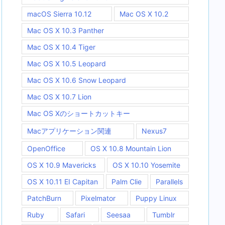
macOS Sierra 10.12
Mac OS X 10.2
Mac OS X 10.3 Panther
Mac OS X 10.4 Tiger
Mac OS X 10.5 Leopard
Mac OS X 10.6 Snow Leopard
Mac OS X 10.7 Lion
Mac OS Xのショートカットキー
Macアプリケーション関連
Nexus7
OpenOffice
OS X 10.8 Mountain Lion
OS X 10.9 Mavericks
OS X 10.10 Yosemite
OS X 10.11 EI Capitan
Palm Clie
Parallels
PatchBurn
Pixelmator
Puppy Linux
Ruby
Safari
Seesaa
Tumblr