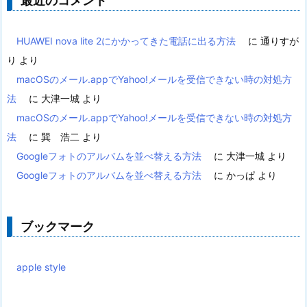
最近のコメント
HUAWEI nova lite 2にかかってきた電話に出る方法
に
通りすが
り
より
macOSのメール.appでYahoo!メールを受信できない時の対処方
法
に
大津一城
より
macOSのメール.appでYahoo!メールを受信できない時の対処方
法
に
巽 浩二
より
Googleフォトのアルバムを並べ替える方法
に
大津一城
より
Googleフォトのアルバムを並べ替える方法
に
かっぱ
より
ブックマーク
apple style