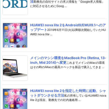
法
勤務先の自社サイトの求人情報を「Google求人情報」
に対応させるためにGoog ...
HUAWEI nova lite 2をAndroid9/EMUI9.1へのア
ップデート
2019年6月11日(火)以降順次開始していたHU
AWEI nova lite ...
メインのマシン環境をMacBook Pro (Retina, 13-
inch, Mid 2014)へ変更
これまでメインのMacの環境
はその時のiMacの最高スペックを新品で購入してきま ...
HUAWEI nova lite 2を指定した時間に起動、シャ
ットダウンさせる方法
私の所有しているHUAWEI nova
lite 2は現在、勤務先での社内連絡用 ...