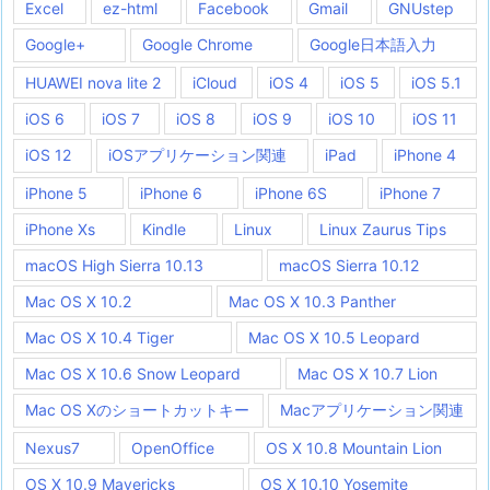
Excel
ez-html
Facebook
Gmail
GNUstep
Google+
Google Chrome
Google日本語入力
HUAWEI nova lite 2
iCloud
iOS 4
iOS 5
iOS 5.1
iOS 6
iOS 7
iOS 8
iOS 9
iOS 10
iOS 11
iOS 12
iOSアプリケーション関連
iPad
iPhone 4
iPhone 5
iPhone 6
iPhone 6S
iPhone 7
iPhone Xs
Kindle
Linux
Linux Zaurus Tips
macOS High Sierra 10.13
macOS Sierra 10.12
Mac OS X 10.2
Mac OS X 10.3 Panther
Mac OS X 10.4 Tiger
Mac OS X 10.5 Leopard
Mac OS X 10.6 Snow Leopard
Mac OS X 10.7 Lion
Mac OS Xのショートカットキー
Macアプリケーション関連
Nexus7
OpenOffice
OS X 10.8 Mountain Lion
OS X 10.9 Mavericks
OS X 10.10 Yosemite