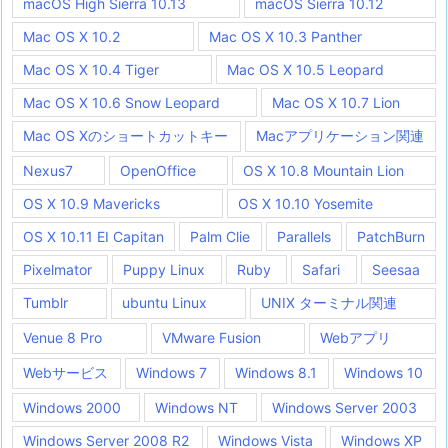
macOS High Sierra 10.13
macOS Sierra 10.12
Mac OS X 10.2
Mac OS X 10.3 Panther
Mac OS X 10.4 Tiger
Mac OS X 10.5 Leopard
Mac OS X 10.6 Snow Leopard
Mac OS X 10.7 Lion
Mac OS Xのショートカットキー
Macアプリケーション関連
Nexus7
OpenOffice
OS X 10.8 Mountain Lion
OS X 10.9 Mavericks
OS X 10.10 Yosemite
OS X 10.11 EI Capitan
Palm Clie
Parallels
PatchBurn
Pixelmator
Puppy Linux
Ruby
Safari
Seesaa
Tumblr
ubuntu Linux
UNIX ターミナル関連
Venue 8 Pro
VMware Fusion
Webアプリ
Webサービス
Windows 7
Windows 8.1
Windows 10
Windows 2000
Windows NT
Windows Server 2003
Windows Server 2008 R2
Windows Vista
Windows XP