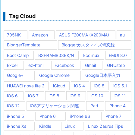
Tag Cloud
705NK
Amazon
ASUS F200MA (X200MA)
au
BloggerTemplate
Bloggerカスタマイズ備忘録
Boot Camp
BSH4AMB03BK/N
Ecolinux
EMUI 8.0
Excel
ez-html
Facebook
Gmail
GNUstep
Google+
Google Chrome
Google日本語入力
HUAWEI nova lite 2
iCloud
iOS 4
iOS 5
iOS 5.1
iOS 6
iOS 7
iOS 8
iOS 9
iOS 10
iOS 11
iOS 12
iOSアプリケーション関連
iPad
iPhone 4
iPhone 5
iPhone 6
iPhone 6S
iPhone 7
iPhone Xs
Kindle
Linux
Linux Zaurus Tips