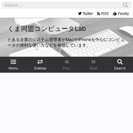
Twitter
RSS
Feedly
くま同盟コンピュータLab
とある企業のシステム管理者がMacやiPhoneを中心にコンピュ
ータの便利な使い方などを発信しています。
Menu
Sidebar
Prev
Next
Search