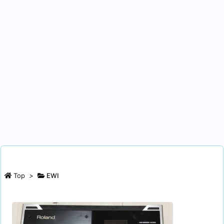
Top
>
EWI