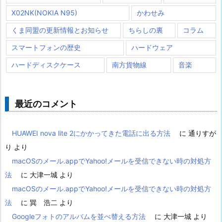
X02NK(NOKIA N95)
かわせみ
くま同盟の更新情報とお知らせ
ちらしの裏
コラム
スマートフォンの歴史
ハードウェア
ハードディスクケース
南方貨物線
音楽
最近のコメント
HUAWEI nova lite 2にかかってきた電話に出る方法
に
通りすが
り
より
macOSのメール.appでYahoo!メールを受信できない時の対処方
法
に
大津一城
より
macOSのメール.appでYahoo!メールを受信できない時の対処方
法
に
巽 浩二
より
Googleフォトのアルバムを並べ替える方法
に
大津一城
より