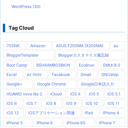
WordPress
(30)
Tag Cloud
705NK
Amazon
ASUS F200MA (X200MA)
au
BloggerTemplate
Bloggerカスタマイズ備忘録
Boot Camp
BSH4AMB03BK/N
Ecolinux
EMUI 8.0
Excel
ez-html
Facebook
Gmail
GNUstep
Google+
Google Chrome
Google日本語入力
HUAWEI nova lite 2
iCloud
iOS 4
iOS 5
iOS 5.1
iOS 6
iOS 7
iOS 8
iOS 9
iOS 10
iOS 11
iOS 12
iOSアプリケーション関連
iPad
iPhone 4
iPhone 5
iPhone 6
iPhone 6S
iPhone 7