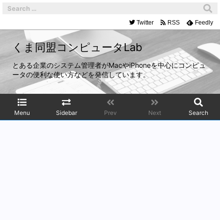
Twitter
RSS
Feedly
くま同盟コンピュータLab
とある企業のシステム管理者がMacやiPhoneを中心にコンピュ
ータの便利な使い方などを発信しています。
Menu
Sidebar
Prev
Next
Search