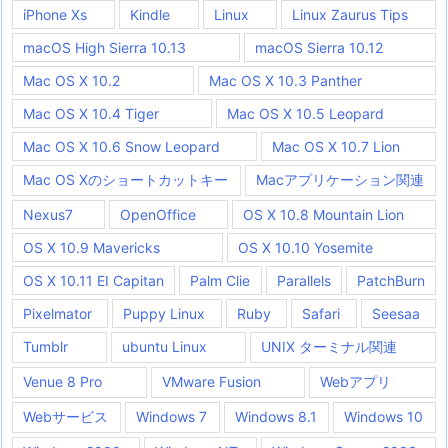
iPhone Xs
Kindle
Linux
Linux Zaurus Tips
macOS High Sierra 10.13
macOS Sierra 10.12
Mac OS X 10.2
Mac OS X 10.3 Panther
Mac OS X 10.4 Tiger
Mac OS X 10.5 Leopard
Mac OS X 10.6 Snow Leopard
Mac OS X 10.7 Lion
Mac OS Xのショートカットキー
Macアプリケーション関連
Nexus7
OpenOffice
OS X 10.8 Mountain Lion
OS X 10.9 Mavericks
OS X 10.10 Yosemite
OS X 10.11 EI Capitan
Palm Clie
Parallels
PatchBurn
Pixelmator
Puppy Linux
Ruby
Safari
Seesaa
Tumblr
ubuntu Linux
UNIX ターミナル関連
Venue 8 Pro
VMware Fusion
Webアプリ
Webサービス
Windows 7
Windows 8.1
Windows 10