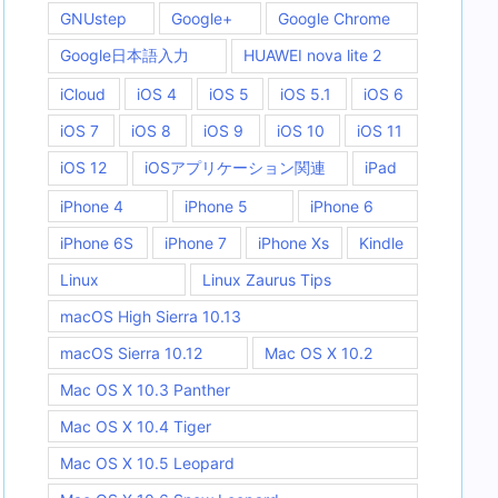
GNUstep
Google+
Google Chrome
Google日本語入力
HUAWEI nova lite 2
iCloud
iOS 4
iOS 5
iOS 5.1
iOS 6
iOS 7
iOS 8
iOS 9
iOS 10
iOS 11
iOS 12
iOSアプリケーション関連
iPad
iPhone 4
iPhone 5
iPhone 6
iPhone 6S
iPhone 7
iPhone Xs
Kindle
Linux
Linux Zaurus Tips
macOS High Sierra 10.13
macOS Sierra 10.12
Mac OS X 10.2
Mac OS X 10.3 Panther
Mac OS X 10.4 Tiger
Mac OS X 10.5 Leopard