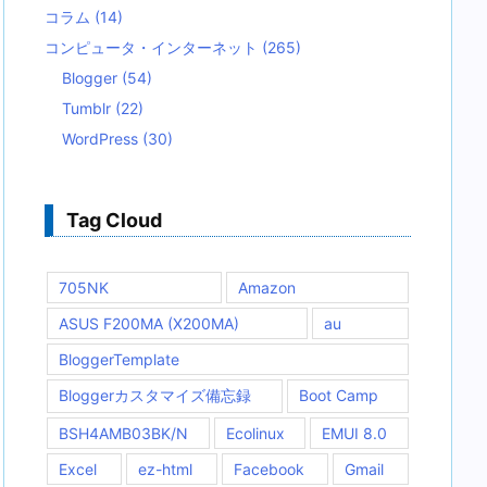
コラム
(14)
コンピュータ・インターネット
(265)
Blogger
(54)
Tumblr
(22)
WordPress
(30)
Tag Cloud
705NK
Amazon
ASUS F200MA (X200MA)
au
BloggerTemplate
Bloggerカスタマイズ備忘録
Boot Camp
BSH4AMB03BK/N
Ecolinux
EMUI 8.0
Excel
ez-html
Facebook
Gmail