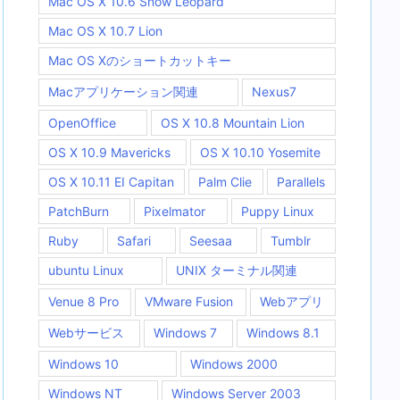
Mac OS X 10.6 Snow Leopard
Mac OS X 10.7 Lion
Mac OS Xのショートカットキー
Macアプリケーション関連
Nexus7
OpenOffice
OS X 10.8 Mountain Lion
OS X 10.9 Mavericks
OS X 10.10 Yosemite
OS X 10.11 EI Capitan
Palm Clie
Parallels
PatchBurn
Pixelmator
Puppy Linux
Ruby
Safari
Seesaa
Tumblr
ubuntu Linux
UNIX ターミナル関連
Venue 8 Pro
VMware Fusion
Webアプリ
Webサービス
Windows 7
Windows 8.1
Windows 10
Windows 2000
Windows NT
Windows Server 2003