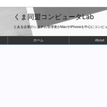
くま同盟コンピュータLab
とある企業のシステム管理者がMacやiPhoneを中心にコン
ホーム
About