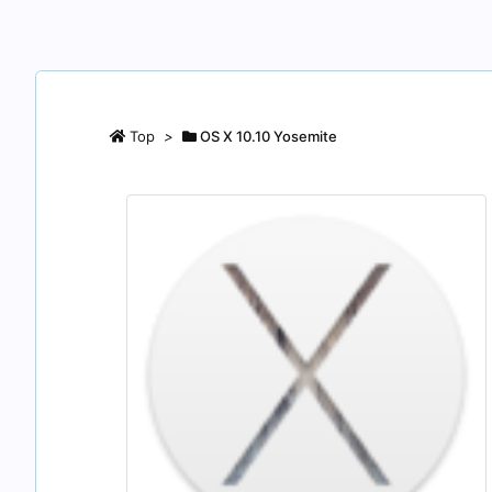
Top
>
OS X 10.10 Yosemite