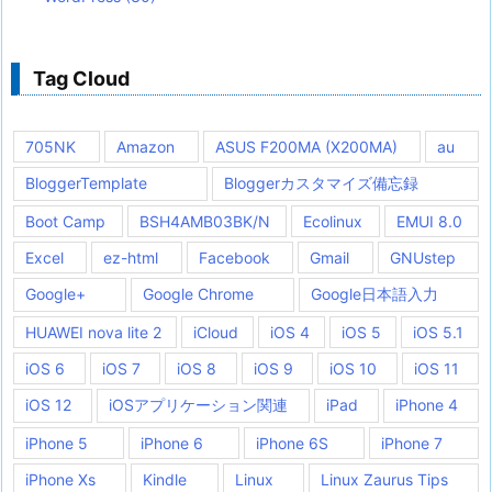
Tag Cloud
705NK
Amazon
ASUS F200MA (X200MA)
au
BloggerTemplate
Bloggerカスタマイズ備忘録
Boot Camp
BSH4AMB03BK/N
Ecolinux
EMUI 8.0
Excel
ez-html
Facebook
Gmail
GNUstep
Google+
Google Chrome
Google日本語入力
HUAWEI nova lite 2
iCloud
iOS 4
iOS 5
iOS 5.1
iOS 6
iOS 7
iOS 8
iOS 9
iOS 10
iOS 11
iOS 12
iOSアプリケーション関連
iPad
iPhone 4
iPhone 5
iPhone 6
iPhone 6S
iPhone 7
iPhone Xs
Kindle
Linux
Linux Zaurus Tips