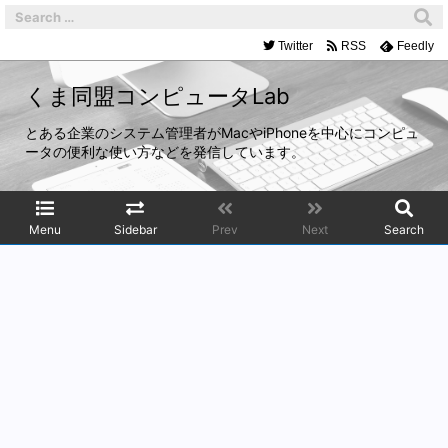
Twitter
RSS
Feedly
くま同盟コンピュータLab
とある企業のシステム管理者がMacやiPhoneを中心にコンピュ
ータの便利な使い方などを発信しています。
Menu
Sidebar
Prev
Next
Search