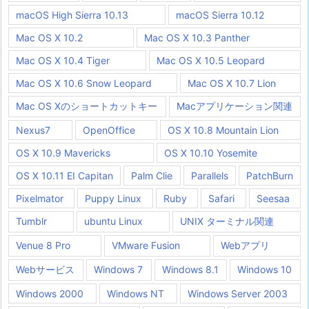
macOS High Sierra 10.13
macOS Sierra 10.12
Mac OS X 10.2
Mac OS X 10.3 Panther
Mac OS X 10.4 Tiger
Mac OS X 10.5 Leopard
Mac OS X 10.6 Snow Leopard
Mac OS X 10.7 Lion
Mac OS Xのショートカットキー
Macアプリケーション関連
Nexus7
OpenOffice
OS X 10.8 Mountain Lion
OS X 10.9 Mavericks
OS X 10.10 Yosemite
OS X 10.11 EI Capitan
Palm Clie
Parallels
PatchBurn
Pixelmator
Puppy Linux
Ruby
Safari
Seesaa
Tumblr
ubuntu Linux
UNIX ターミナル関連
Venue 8 Pro
VMware Fusion
Webアプリ
Webサービス
Windows 7
Windows 8.1
Windows 10
Windows 2000
Windows NT
Windows Server 2003