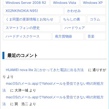
Windows Server 2008 R2
Windows Vista
Windows XP
X02NK(NOKIA N95)
かわせみ
くま同盟の更新情報とお知らせ
ちらしの裏
コラム
スマートフォンの歴史
ハードウェア
ハードディスクケース
南方貨物線
音楽
最近のコメント
HUAWEI nova lite 2にかかってきた電話に出る方法
に
通りすが
り
より
macOSのメール.appでYahoo!メールを受信できない時の対処方
法
に
大津一城
より
macOSのメール.appでYahoo!メールを受信できない時の対処方
法
に
巽 浩二
より