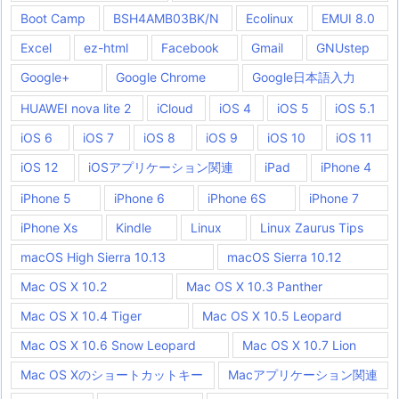
Boot Camp
BSH4AMB03BK/N
Ecolinux
EMUI 8.0
Excel
ez-html
Facebook
Gmail
GNUstep
Google+
Google Chrome
Google日本語入力
HUAWEI nova lite 2
iCloud
iOS 4
iOS 5
iOS 5.1
iOS 6
iOS 7
iOS 8
iOS 9
iOS 10
iOS 11
iOS 12
iOSアプリケーション関連
iPad
iPhone 4
iPhone 5
iPhone 6
iPhone 6S
iPhone 7
iPhone Xs
Kindle
Linux
Linux Zaurus Tips
macOS High Sierra 10.13
macOS Sierra 10.12
Mac OS X 10.2
Mac OS X 10.3 Panther
Mac OS X 10.4 Tiger
Mac OS X 10.5 Leopard
Mac OS X 10.6 Snow Leopard
Mac OS X 10.7 Lion
Mac OS Xのショートカットキー
Macアプリケーション関連