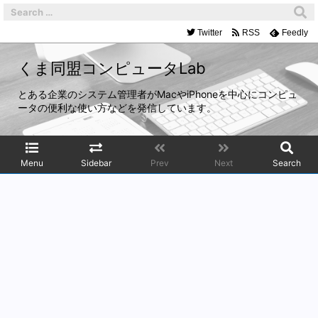
Twitter
RSS
Feedly
くま同盟コンピュータLab
とある企業のシステム管理者がMacやiPhoneを中心にコンピュ
ータの便利な使い方などを発信しています。
Menu
Sidebar
Prev
Next
Search