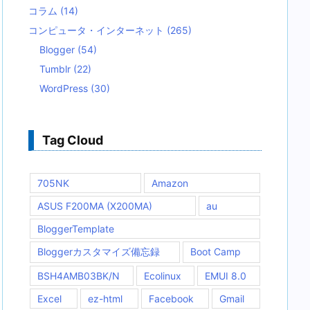
コラム
(14)
コンピュータ・インターネット
(265)
Blogger
(54)
Tumblr
(22)
WordPress
(30)
Tag Cloud
705NK
Amazon
ASUS F200MA (X200MA)
au
BloggerTemplate
Bloggerカスタマイズ備忘録
Boot Camp
BSH4AMB03BK/N
Ecolinux
EMUI 8.0
Excel
ez-html
Facebook
Gmail