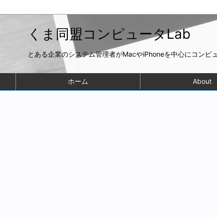
くま同盟コンピュータLab
とある企業のシステム管理者がMacやiPhoneを中心にコン
ホーム
About