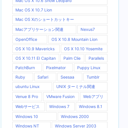
Mac OS X 10.6 Snow Leopard
Mac OS X 10.7 Lion
Mac OS Xのショートカットキー
Macアプリケーション関連
Nexus7
OpenOffice
OS X 10.8 Mountain Lion
OS X 10.9 Mavericks
OS X 10.10 Yosemite
OS X 10.11 EI Capitan
Palm Clie
Parallels
PatchBurn
Pixelmator
Puppy Linux
Ruby
Safari
Seesaa
Tumblr
ubuntu Linux
UNIX ターミナル関連
Venue 8 Pro
VMware Fusion
Webアプリ
Webサービス
Windows 7
Windows 8.1
Windows 10
Windows 2000
Windows NT
Windows Server 2003