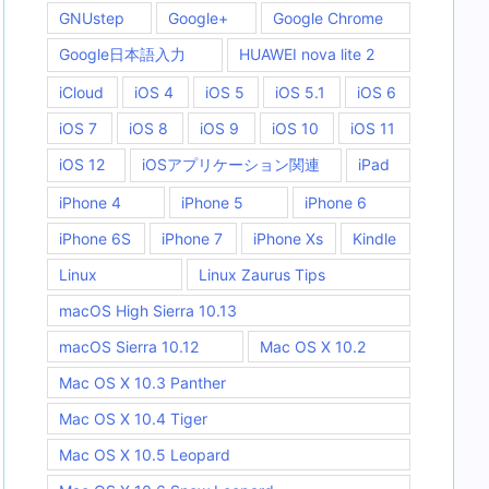
GNUstep
Google+
Google Chrome
Google日本語入力
HUAWEI nova lite 2
iCloud
iOS 4
iOS 5
iOS 5.1
iOS 6
iOS 7
iOS 8
iOS 9
iOS 10
iOS 11
iOS 12
iOSアプリケーション関連
iPad
iPhone 4
iPhone 5
iPhone 6
iPhone 6S
iPhone 7
iPhone Xs
Kindle
Linux
Linux Zaurus Tips
macOS High Sierra 10.13
macOS Sierra 10.12
Mac OS X 10.2
Mac OS X 10.3 Panther
Mac OS X 10.4 Tiger
Mac OS X 10.5 Leopard