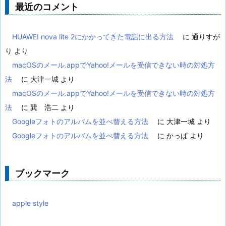
最近のコメント
HUAWEI nova lite 2にかかってきた電話に出る方法
に
通りすが
り
より
macOSのメール.appでYahoo!メールを受信できない時の対処方
法
に
大津一城
より
macOSのメール.appでYahoo!メールを受信できない時の対処方
法
に
巽 浩二
より
Googleフォトのアルバムを並べ替える方法
に
大津一城
より
Googleフォトのアルバムを並べ替える方法
に
かっぱ
より
ブックマーク
apple style