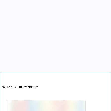
Top
>
PatchBurn