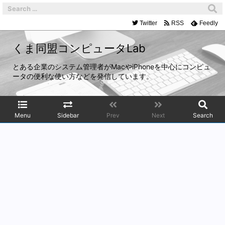
Twitter
RSS
Feedly
くま同盟コンピュータLab
とある企業のシステム管理者がMacやiPhoneを中心にコンピュ
ータの便利な使い方などを発信しています。
Menu
Sidebar
Prev
Next
Search