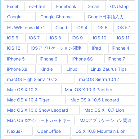
Excel
ez-html
Facebook
Gmail
GNUstep
Google+
Google Chrome
Google日本語入力
HUAWEI nova lite 2
iCloud
iOS 4
iOS 5
iOS 5.1
iOS 6
iOS 7
iOS 8
iOS 9
iOS 10
iOS 11
iOS 12
iOSアプリケーション関連
iPad
iPhone 4
iPhone 5
iPhone 6
iPhone 6S
iPhone 7
iPhone Xs
Kindle
Linux
Linux Zaurus Tips
macOS High Sierra 10.13
macOS Sierra 10.12
Mac OS X 10.2
Mac OS X 10.3 Panther
Mac OS X 10.4 Tiger
Mac OS X 10.5 Leopard
Mac OS X 10.6 Snow Leopard
Mac OS X 10.7 Lion
Mac OS Xのショートカットキー
Macアプリケーション関連
Nexus7
OpenOffice
OS X 10.8 Mountain Lion