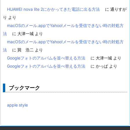
HUAWEI nova lite 2にかかってきた電話に出る方法
に
通りすが
り
より
macOSのメール.appでYahoo!メールを受信できない時の対処方
法
に
大津一城
より
macOSのメール.appでYahoo!メールを受信できない時の対処方
法
に
巽 浩二
より
Googleフォトのアルバムを並べ替える方法
に
大津一城
より
Googleフォトのアルバムを並べ替える方法
に
かっぱ
より
ブックマーク
apple style