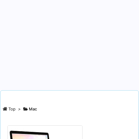
Top
>
Mac