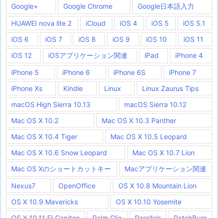
Google+
Google Chrome
Google日本語入力
HUAWEI nova lite 2
iCloud
iOS 4
iOS 5
iOS 5.1
iOS 6
iOS 7
iOS 8
iOS 9
iOS 10
iOS 11
iOS 12
iOSアプリケーション関連
iPad
iPhone 4
iPhone 5
iPhone 6
iPhone 6S
iPhone 7
iPhone Xs
Kindle
Linux
Linux Zaurus Tips
macOS High Sierra 10.13
macOS Sierra 10.12
Mac OS X 10.2
Mac OS X 10.3 Panther
Mac OS X 10.4 Tiger
Mac OS X 10.5 Leopard
Mac OS X 10.6 Snow Leopard
Mac OS X 10.7 Lion
Mac OS Xのショートカットキー
Macアプリケーション関連
Nexus7
OpenOffice
OS X 10.8 Mountain Lion
OS X 10.9 Mavericks
OS X 10.10 Yosemite
OS X 10.11 EI Capitan
Palm Clie
Parallels
PatchBurn