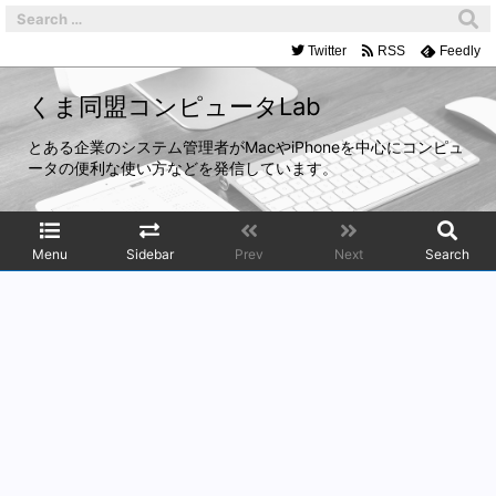
Twitter
RSS
Feedly
くま同盟コンピュータLab
とある企業のシステム管理者がMacやiPhoneを中心にコンピュ
ータの便利な使い方などを発信しています。
Menu
Sidebar
Prev
Next
Search