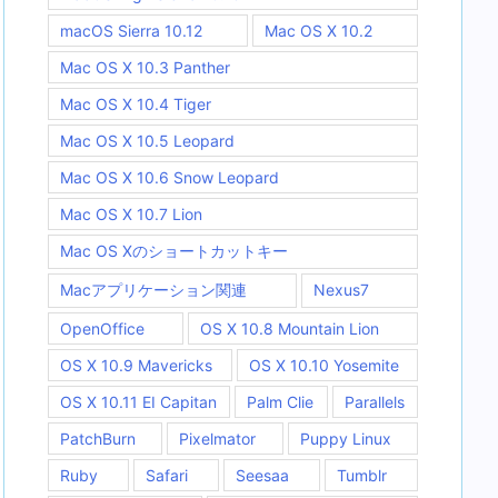
macOS Sierra 10.12
Mac OS X 10.2
Mac OS X 10.3 Panther
Mac OS X 10.4 Tiger
Mac OS X 10.5 Leopard
Mac OS X 10.6 Snow Leopard
Mac OS X 10.7 Lion
Mac OS Xのショートカットキー
Macアプリケーション関連
Nexus7
OpenOffice
OS X 10.8 Mountain Lion
OS X 10.9 Mavericks
OS X 10.10 Yosemite
OS X 10.11 EI Capitan
Palm Clie
Parallels
PatchBurn
Pixelmator
Puppy Linux
Ruby
Safari
Seesaa
Tumblr