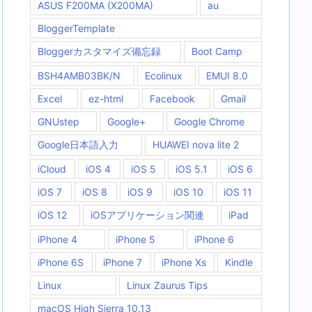
ASUS F200MA (X200MA)
au
BloggerTemplate
Bloggerカスタマイズ備忘録
Boot Camp
BSH4AMB03BK/N
Ecolinux
EMUI 8.0
Excel
ez-html
Facebook
Gmail
GNUstep
Google+
Google Chrome
Google日本語入力
HUAWEI nova lite 2
iCloud
iOS 4
iOS 5
iOS 5.1
iOS 6
iOS 7
iOS 8
iOS 9
iOS 10
iOS 11
iOS 12
iOSアプリケーション関連
iPad
iPhone 4
iPhone 5
iPhone 6
iPhone 6S
iPhone 7
iPhone Xs
Kindle
Linux
Linux Zaurus Tips
macOS High Sierra 10.13