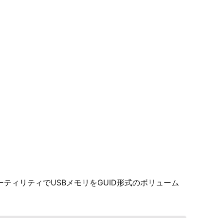
スクユーティリティでUSBメモリをGUID形式のボリューム