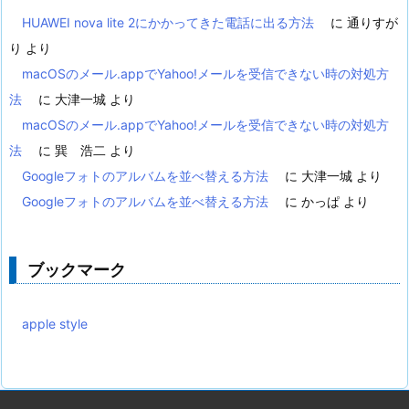
HUAWEI nova lite 2にかかってきた電話に出る方法
に
通りすが
り
より
macOSのメール.appでYahoo!メールを受信できない時の対処方
法
に
大津一城
より
macOSのメール.appでYahoo!メールを受信できない時の対処方
法
に
巽 浩二
より
Googleフォトのアルバムを並べ替える方法
に
大津一城
より
Googleフォトのアルバムを並べ替える方法
に
かっぱ
より
ブックマーク
apple style