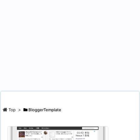
Top
>
BloggerTemplate