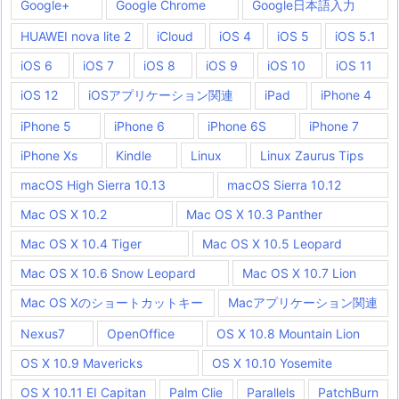
Google+
Google Chrome
Google日本語入力
HUAWEI nova lite 2
iCloud
iOS 4
iOS 5
iOS 5.1
iOS 6
iOS 7
iOS 8
iOS 9
iOS 10
iOS 11
iOS 12
iOSアプリケーション関連
iPad
iPhone 4
iPhone 5
iPhone 6
iPhone 6S
iPhone 7
iPhone Xs
Kindle
Linux
Linux Zaurus Tips
macOS High Sierra 10.13
macOS Sierra 10.12
Mac OS X 10.2
Mac OS X 10.3 Panther
Mac OS X 10.4 Tiger
Mac OS X 10.5 Leopard
Mac OS X 10.6 Snow Leopard
Mac OS X 10.7 Lion
Mac OS Xのショートカットキー
Macアプリケーション関連
Nexus7
OpenOffice
OS X 10.8 Mountain Lion
OS X 10.9 Mavericks
OS X 10.10 Yosemite
OS X 10.11 EI Capitan
Palm Clie
Parallels
PatchBurn