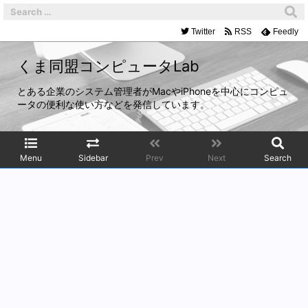
Twitter
RSS
Feedly
くま同盟コンピュータLab
とある企業のシステム管理者がMacやiPhoneを中心にコンピュ
ータの便利な使い方などを発信しています。
Menu
Sidebar
Prev
Next
Search