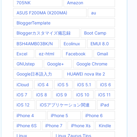
705NK
Amazon
ASUS F200MA (X200MA)
au
BloggerTemplate
Bloggerカスタマイズ備忘録
Boot Camp
BSH4AMB03BK/N
Ecolinux
EMUI 8.0
Excel
ez-html
Facebook
Gmail
GNUstep
Google+
Google Chrome
Google日本語入力
HUAWEI nova lite 2
iCloud
iOS 4
iOS 5
iOS 5.1
iOS 6
iOS 7
iOS 8
iOS 9
iOS 10
iOS 11
iOS 12
iOSアプリケーション関連
iPad
iPhone 4
iPhone 5
iPhone 6
iPhone 6S
iPhone 7
iPhone Xs
Kindle
Linux
Linux Zaurus Tips