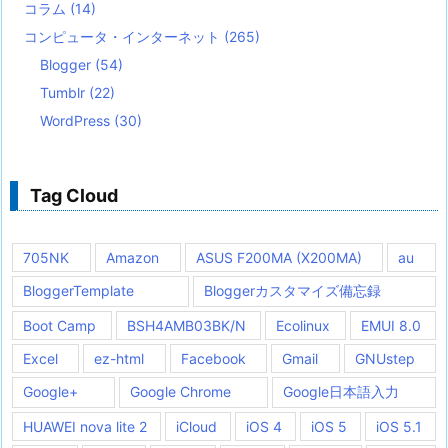
コラム
(14)
コンピュータ・インターネット
(265)
Blogger
(54)
Tumblr
(22)
WordPress
(30)
Tag Cloud
705NK
Amazon
ASUS F200MA (X200MA)
au
BloggerTemplate
Bloggerカスタマイズ備忘録
Boot Camp
BSH4AMB03BK/N
Ecolinux
EMUI 8.0
Excel
ez-html
Facebook
Gmail
GNUstep
Google+
Google Chrome
Google日本語入力
HUAWEI nova lite 2
iCloud
iOS 4
iOS 5
iOS 5.1