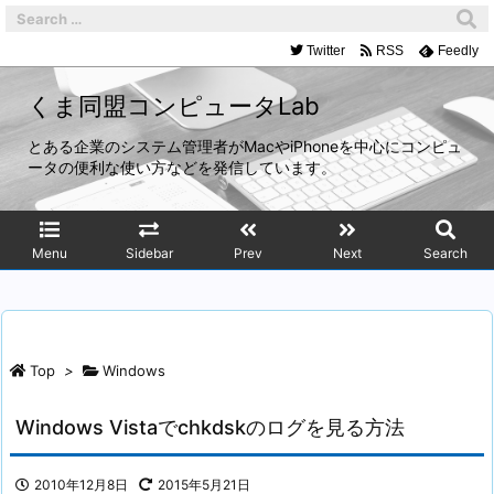
Twitter
RSS
Feedly
くま同盟コンピュータLab
とある企業のシステム管理者がMacやiPhoneを中心にコンピュ
ータの便利な使い方などを発信しています。
Menu
Sidebar
Prev
Next
Search
Top
>
Windows
Windows Vistaでchkdskのログを見る方法
2010年12月8日
2015年5月21日