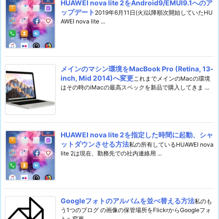
HUAWEI nova lite 2をAndroid9/EMUI9.1へのア
ップデート
2019年6月11日(火)以降順次開始していたHU
AWEI nova lite ...
メインのマシン環境をMacBook Pro (Retina, 13-
inch, Mid 2014)へ変更
これまでメインのMacの環境
はその時のiMacの最高スペックを新品で購入してきま ...
HUAWEI nova lite 2を指定した時間に起動、シャ
ットダウンさせる方法
私の所有しているHUAWEI nova
lite 2は現在、勤務先での社内連絡用 ...
Googleフォトのアルバムを並べ替える方法
私のも
う1つのブログ の画像の保管場所をFlickrからGoogleフォ
トへ変更 ...