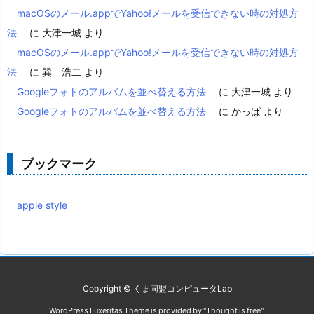
macOSのメール.appでYahoo!メールを受信できない時の対処方
法
に
大津一城
より
macOSのメール.appでYahoo!メールを受信できない時の対処方
法
に
巽 浩二
より
Googleフォトのアルバムを並べ替える方法
に
大津一城
より
Googleフォトのアルバムを並べ替える方法
に
かっぱ
より
ブックマーク
apple style
Copyright ©
くま同盟コンピュータLab
WordPress Luxeritas Theme is provided by "
Thought is free
".