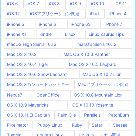
iOS 6
iOS 7
iOS 8
iOS 9
iOS 10
iOS 11
iOS 12
iOSアプリケーション関連
iPad
iPhone 4
iPhone 5
iPhone 6
iPhone 6S
iPhone 7
iPhone Xs
Kindle
Linux
Linux Zaurus Tips
macOS High Sierra 10.13
macOS Sierra 10.12
Mac OS X 10.2
Mac OS X 10.3 Panther
Mac OS X 10.4 Tiger
Mac OS X 10.5 Leopard
Mac OS X 10.6 Snow Leopard
Mac OS X 10.7 Lion
Mac OS Xのショートカットキー
Macアプリケーション関連
Nexus7
OpenOffice
OS X 10.8 Mountain Lion
OS X 10.9 Mavericks
OS X 10.10 Yosemite
OS X 10.11 EI Capitan
Palm Clie
Parallels
PatchBurn
Pixelmator
Puppy Linux
Ruby
Safari
Seesaa
Tumblr
ubuntu Linux
UNIX ターミナル関連