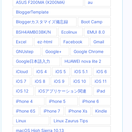
ASUS F200MA (X200MA)
au
BloggerTemplate
Bloggerカスタマイズ備忘録
Boot Camp
BSH4AMB03BK/N
Ecolinux
EMUI 8.0
Excel
ez-html
Facebook
Gmail
GNUstep
Google+
Google Chrome
Google日本語入力
HUAWEI nova lite 2
iCloud
iOS 4
iOS 5
iOS 5.1
iOS 6
iOS 7
iOS 8
iOS 9
iOS 10
iOS 11
iOS 12
iOSアプリケーション関連
iPad
iPhone 4
iPhone 5
iPhone 6
iPhone 6S
iPhone 7
iPhone Xs
Kindle
Linux
Linux Zaurus Tips
macOS High Sierra 10.13