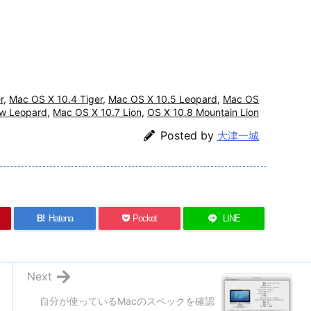
r
,
Mac OS X 10.4 Tiger
,
Mac OS X 10.5 Leopard
,
Mac OS
ow Leopard
,
Mac OS X 10.7 Lion
,
OS X 10.8 Mountain Lion
Posted by
大津一城
B!
Hatena
Pocket
LINE
Next
自分が使っているMacのスペックを確認