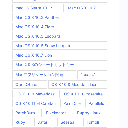
macOS Sierra 10.12
Mac OS X 10.2
Mac OS X 10.3 Panther
Mac OS X 10.4 Tiger
Mac OS X 10.5 Leopard
Mac OS X 10.6 Snow Leopard
Mac OS X 10.7 Lion
Mac OS Xのショートカットキー
Macアプリケーション関連
Nexus7
OpenOffice
OS X 10.8 Mountain Lion
OS X 10.9 Mavericks
OS X 10.10 Yosemite
OS X 10.11 EI Capitan
Palm Clie
Parallels
PatchBurn
Pixelmator
Puppy Linux
Ruby
Safari
Seesaa
Tumblr