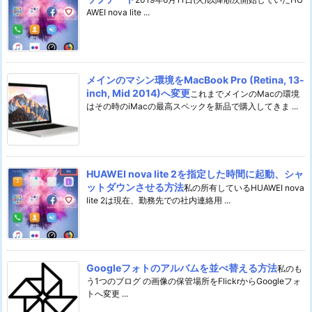
AWEI nova lite ...
メインのマシン環境をMacBook Pro (Retina, 13-
inch, Mid 2014)へ変更
これまでメインのMacの環境
はその時のiMacの最高スペックを新品で購入してきま ...
HUAWEI nova lite 2を指定した時間に起動、シャ
ットダウンさせる方法
私の所有しているHUAWEI nova
lite 2は現在、勤務先での社内連絡用 ...
Googleフォトのアルバムを並べ替える方法
私のも
う1つのブログ の画像の保管場所をFlickrからGoogleフォ
トへ変更 ...