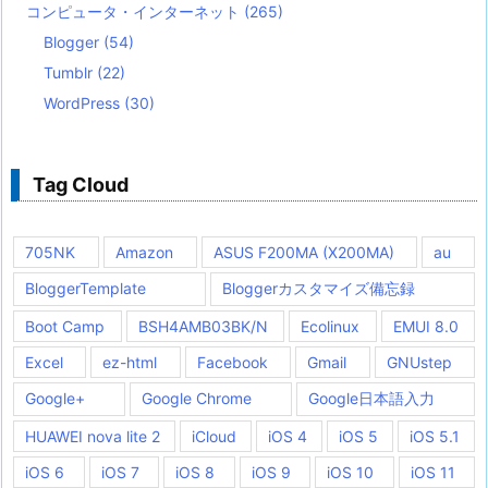
コンピュータ・インターネット
(265)
Blogger
(54)
Tumblr
(22)
WordPress
(30)
Tag Cloud
705NK
Amazon
ASUS F200MA (X200MA)
au
BloggerTemplate
Bloggerカスタマイズ備忘録
Boot Camp
BSH4AMB03BK/N
Ecolinux
EMUI 8.0
Excel
ez-html
Facebook
Gmail
GNUstep
Google+
Google Chrome
Google日本語入力
HUAWEI nova lite 2
iCloud
iOS 4
iOS 5
iOS 5.1
iOS 6
iOS 7
iOS 8
iOS 9
iOS 10
iOS 11