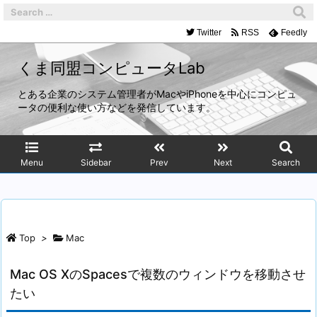
Twitter
RSS
Feedly
くま同盟コンピュータLab
とある企業のシステム管理者がMacやiPhoneを中心にコンピュ
ータの便利な使い方などを発信しています。
Menu
Sidebar
Prev
Next
Search
Top
>
Mac
Mac OS XのSpacesで複数のウィンドウを移動させ
たい