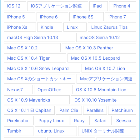
iOS 12
iOSアプリケーション関連
iPad
iPhone 4
iPhone 5
iPhone 6
iPhone 6S
iPhone 7
iPhone Xs
Kindle
Linux
Linux Zaurus Tips
macOS High Sierra 10.13
macOS Sierra 10.12
Mac OS X 10.2
Mac OS X 10.3 Panther
Mac OS X 10.4 Tiger
Mac OS X 10.5 Leopard
Mac OS X 10.6 Snow Leopard
Mac OS X 10.7 Lion
Mac OS Xのショートカットキー
Macアプリケーション関連
Nexus7
OpenOffice
OS X 10.8 Mountain Lion
OS X 10.9 Mavericks
OS X 10.10 Yosemite
OS X 10.11 EI Capitan
Palm Clie
Parallels
PatchBurn
Pixelmator
Puppy Linux
Ruby
Safari
Seesaa
Tumblr
ubuntu Linux
UNIX ターミナル関連