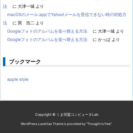
法
に
大津一城
より
macOSのメール.appでYahoo!メールを受信できない時の対処方
法
に
巽 浩二
より
Googleフォトのアルバムを並べ替える方法
に
大津一城
より
Googleフォトのアルバムを並べ替える方法
に
かっぱ
より
ブックマーク
apple style
Copyright ©
くま同盟コンピュータLab
WordPress Luxeritas Theme is provided by "
Thought is free
".