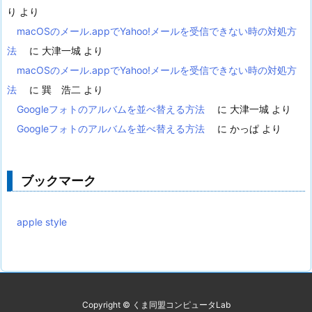
り
より
macOSのメール.appでYahoo!メールを受信できない時の対処方
法
に
大津一城
より
macOSのメール.appでYahoo!メールを受信できない時の対処方
法
に
巽 浩二
より
Googleフォトのアルバムを並べ替える方法
に
大津一城
より
Googleフォトのアルバムを並べ替える方法
に
かっぱ
より
ブックマーク
apple style
Copyright ©
くま同盟コンピュータLab