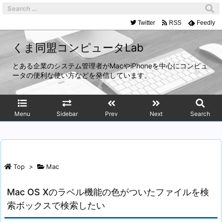
Twitter
RSS
Feedly
くま同盟コンピュータLab
とある企業のシステム管理者がMacやiPhoneを中心にコンピュ
ータの便利な使い方などを発信しています。
Menu
Sidebar
Prev
Next
Search
Top
>
Mac
Mac OS Xのラベル機能の色がついたファイルを検
索ボックスで検索したい