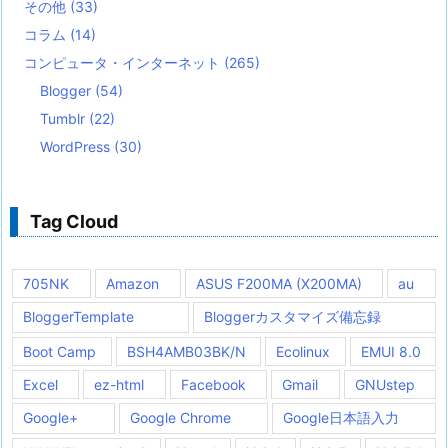
その他
(33)
コラム
(14)
コンピュータ・インターネット
(265)
Blogger
(54)
Tumblr
(22)
WordPress
(30)
Tag Cloud
705NK
Amazon
ASUS F200MA (X200MA)
au
BloggerTemplate
Bloggerカスタマイズ備忘録
Boot Camp
BSH4AMB03BK/N
Ecolinux
EMUI 8.0
Excel
ez-html
Facebook
Gmail
GNUstep
Google+
Google Chrome
Google日本語入力