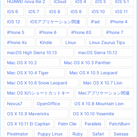
HUAWEI nova lite 2
iCloud
iOS 4
iOS 5
iOS 5.1
iOS 6
iOS 7
iOS 8
iOS 9
iOS 10
iOS 11
iOS 12
iOSアプリケーション関連
iPad
iPhone 4
iPhone 5
iPhone 6
iPhone 6S
iPhone 7
iPhone Xs
Kindle
Linux
Linux Zaurus Tips
macOS High Sierra 10.13
macOS Sierra 10.12
Mac OS X 10.2
Mac OS X 10.3 Panther
Mac OS X 10.4 Tiger
Mac OS X 10.5 Leopard
Mac OS X 10.6 Snow Leopard
Mac OS X 10.7 Lion
Mac OS Xのショートカットキー
Macアプリケーション関連
Nexus7
OpenOffice
OS X 10.8 Mountain Lion
OS X 10.9 Mavericks
OS X 10.10 Yosemite
OS X 10.11 EI Capitan
Palm Clie
Parallels
PatchBurn
Pixelmator
Puppy Linux
Ruby
Safari
Seesaa