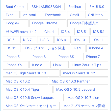
Boot Camp
BSH4AMB03BK/N
Ecolinux
EMUI 8.0
Excel
ez-html
Facebook
Gmail
GNUstep
Google+
Google Chrome
Google日本語入力
HUAWEI nova lite 2
iCloud
iOS 4
iOS 5
iOS 5.1
iOS 6
iOS 7
iOS 8
iOS 9
iOS 10
iOS 11
iOS 12
iOSアプリケーション関連
iPad
iPhone 4
iPhone 5
iPhone 6
iPhone 6S
iPhone 7
iPhone Xs
Kindle
Linux
Linux Zaurus Tips
macOS High Sierra 10.13
macOS Sierra 10.12
Mac OS X 10.2
Mac OS X 10.3 Panther
Mac OS X 10.4 Tiger
Mac OS X 10.5 Leopard
Mac OS X 10.6 Snow Leopard
Mac OS X 10.7 Lion
Mac OS Xのショートカットキー
Macアプリケーション関連