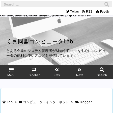
Warning
: Trying to access array offset on false in
/home/mach/kumadoumei.net/public_html/wp-
Twitter
RSS
Feedly
content/themes/luxeritas/inc/json-ld.php
on line
114
くま同盟コンピュータLab
とある企業のシステム管理者がMacやiPhoneを中心にコンピュ
ータの便利な使い方などを発信しています。
Menu
Sidebar
Prev
Next
Search
Top
>
コンピュータ・インターネット
>
Blogger