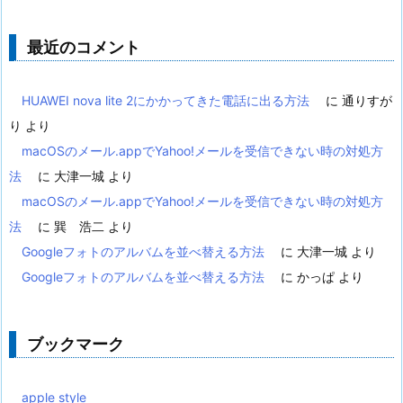
最近のコメント
HUAWEI nova lite 2にかかってきた電話に出る方法
に
通りすが
り
より
macOSのメール.appでYahoo!メールを受信できない時の対処方
法
に
大津一城
より
macOSのメール.appでYahoo!メールを受信できない時の対処方
法
に
巽 浩二
より
Googleフォトのアルバムを並べ替える方法
に
大津一城
より
Googleフォトのアルバムを並べ替える方法
に
かっぱ
より
ブックマーク
apple style