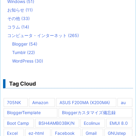
Windows
(51)
お知らせ
(11)
その他
(33)
コラム
(14)
コンピュータ・インターネット
(265)
Blogger
(54)
Tumblr
(22)
WordPress
(30)
Tag Cloud
705NK
Amazon
ASUS F200MA (X200MA)
au
BloggerTemplate
Bloggerカスタマイズ備忘録
Boot Camp
BSH4AMB03BK/N
Ecolinux
EMUI 8.0
Excel
ez-html
Facebook
Gmail
GNUstep