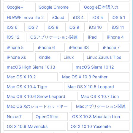
Google+
Google Chrome
Google日本語入力
HUAWEI nova lite 2
iCloud
iOS 4
iOS 5
iOS 5.1
iOS 6
iOS 7
iOS 8
iOS 9
iOS 10
iOS 11
iOS 12
iOSアプリケーション関連
iPad
iPhone 4
iPhone 5
iPhone 6
iPhone 6S
iPhone 7
iPhone Xs
Kindle
Linux
Linux Zaurus Tips
macOS High Sierra 10.13
macOS Sierra 10.12
Mac OS X 10.2
Mac OS X 10.3 Panther
Mac OS X 10.4 Tiger
Mac OS X 10.5 Leopard
Mac OS X 10.6 Snow Leopard
Mac OS X 10.7 Lion
Mac OS Xのショートカットキー
Macアプリケーション関連
Nexus7
OpenOffice
OS X 10.8 Mountain Lion
OS X 10.9 Mavericks
OS X 10.10 Yosemite