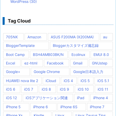
WordPress
(30)
Tag Cloud
705NK
Amazon
ASUS F200MA (X200MA)
au
BloggerTemplate
Bloggerカスタマイズ備忘録
Boot Camp
BSH4AMB03BK/N
Ecolinux
EMUI 8.0
Excel
ez-html
Facebook
Gmail
GNUstep
Google+
Google Chrome
Google日本語入力
HUAWEI nova lite 2
iCloud
iOS 4
iOS 5
iOS 5.1
iOS 6
iOS 7
iOS 8
iOS 9
iOS 10
iOS 11
iOS 12
iOSアプリケーション関連
iPad
iPhone 4
iPhone 5
iPhone 6
iPhone 6S
iPhone 7
iPhone Xs
Kindle
Linux
Linux Zaurus Tips