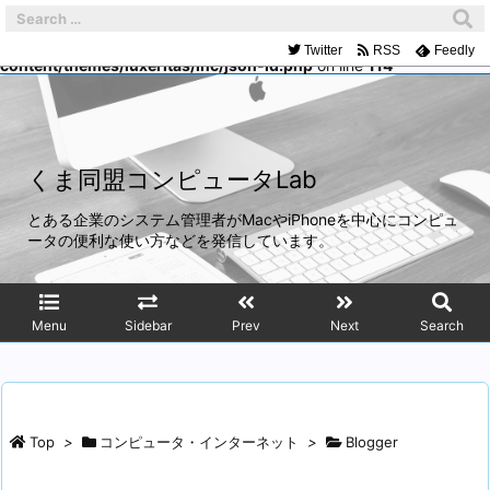
Warning
: Trying to access array offset on false in
/home/mach/kumadoumei.net/public_html/wp-
Twitter
RSS
Feedly
content/themes/luxeritas/inc/json-ld.php
on line
114
くま同盟コンピュータLab
とある企業のシステム管理者がMacやiPhoneを中心にコンピュ
ータの便利な使い方などを発信しています。
Menu
Sidebar
Prev
Next
Search
Top
>
コンピュータ・インターネット
>
Blogger