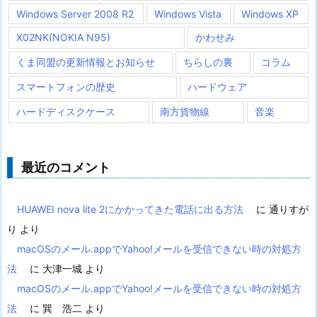
Windows Server 2008 R2
Windows Vista
Windows XP
X02NK(NOKIA N95)
かわせみ
くま同盟の更新情報とお知らせ
ちらしの裏
コラム
スマートフォンの歴史
ハードウェア
ハードディスクケース
南方貨物線
音楽
最近のコメント
HUAWEI nova lite 2にかかってきた電話に出る方法
に
通りすが
り
より
macOSのメール.appでYahoo!メールを受信できない時の対処方
法
に
大津一城
より
macOSのメール.appでYahoo!メールを受信できない時の対処方
法
に
巽 浩二
より