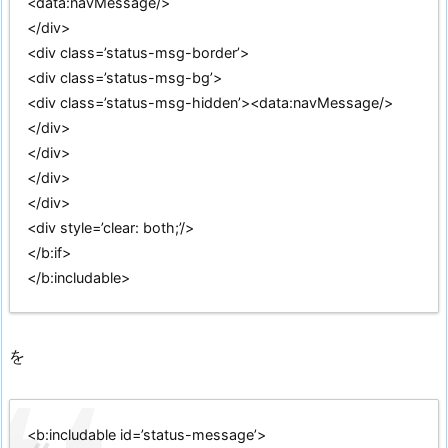
<data:navMessage/>
</div>
<div class=’status-msg-border’>
<div class=’status-msg-bg’>
<div class=’status-msg-hidden’><data:navMessage/>
</div>
</div>
</div>
</div>
<div style=’clear: both;’/>
</b:if>
</b:includable>
を
<b:includable id=’status-message’>