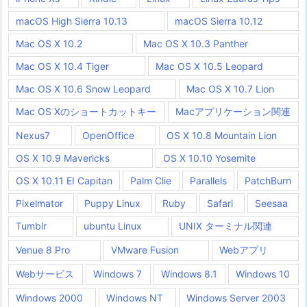
macOS High Sierra 10.13
macOS Sierra 10.12
Mac OS X 10.2
Mac OS X 10.3 Panther
Mac OS X 10.4 Tiger
Mac OS X 10.5 Leopard
Mac OS X 10.6 Snow Leopard
Mac OS X 10.7 Lion
Mac OS Xのショートカットキー
Macアプリケーション関連
Nexus7
OpenOffice
OS X 10.8 Mountain Lion
OS X 10.9 Mavericks
OS X 10.10 Yosemite
OS X 10.11 EI Capitan
Palm Clie
Parallels
PatchBurn
Pixelmator
Puppy Linux
Ruby
Safari
Seesaa
Tumblr
ubuntu Linux
UNIX ターミナル関連
Venue 8 Pro
VMware Fusion
Webアプリ
Webサービス
Windows 7
Windows 8.1
Windows 10
Windows 2000
Windows NT
Windows Server 2003