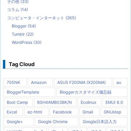
その他
(33)
コラム
(14)
コンピュータ・インターネット
(265)
Blogger
(54)
Tumblr
(22)
WordPress
(30)
Tag Cloud
705NK
Amazon
ASUS F200MA (X200MA)
au
BloggerTemplate
Bloggerカスタマイズ備忘録
Boot Camp
BSH4AMB03BK/N
Ecolinux
EMUI 8.0
Excel
ez-html
Facebook
Gmail
GNUstep
Google+
Google Chrome
Google日本語入力