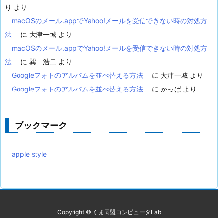
り
より
macOSのメール.appでYahoo!メールを受信できない時の対処方
法
に
大津一城
より
macOSのメール.appでYahoo!メールを受信できない時の対処方
法
に
巽 浩二
より
Googleフォトのアルバムを並べ替える方法
に
大津一城
より
Googleフォトのアルバムを並べ替える方法
に
かっぱ
より
ブックマーク
apple style
Copyright ©
くま同盟コンピュータLab