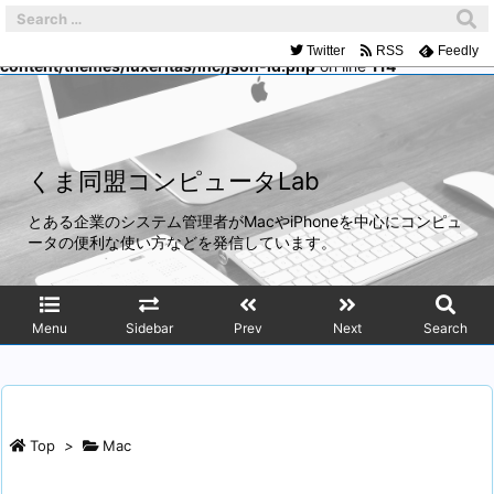
Warning
: Trying to access array offset on false in
/home/mach/kumadoumei.net/public_html/wp-
Twitter
RSS
Feedly
content/themes/luxeritas/inc/json-ld.php
on line
114
くま同盟コンピュータLab
とある企業のシステム管理者がMacやiPhoneを中心にコンピュ
ータの便利な使い方などを発信しています。
Menu
Sidebar
Prev
Next
Search
Top
>
Mac