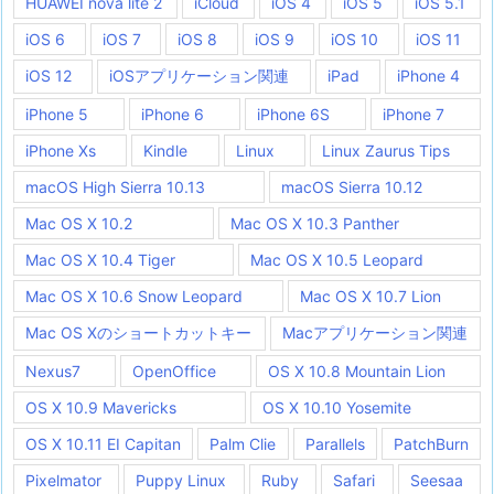
HUAWEI nova lite 2
iCloud
iOS 4
iOS 5
iOS 5.1
iOS 6
iOS 7
iOS 8
iOS 9
iOS 10
iOS 11
iOS 12
iOSアプリケーション関連
iPad
iPhone 4
iPhone 5
iPhone 6
iPhone 6S
iPhone 7
iPhone Xs
Kindle
Linux
Linux Zaurus Tips
macOS High Sierra 10.13
macOS Sierra 10.12
Mac OS X 10.2
Mac OS X 10.3 Panther
Mac OS X 10.4 Tiger
Mac OS X 10.5 Leopard
Mac OS X 10.6 Snow Leopard
Mac OS X 10.7 Lion
Mac OS Xのショートカットキー
Macアプリケーション関連
Nexus7
OpenOffice
OS X 10.8 Mountain Lion
OS X 10.9 Mavericks
OS X 10.10 Yosemite
OS X 10.11 EI Capitan
Palm Clie
Parallels
PatchBurn
Pixelmator
Puppy Linux
Ruby
Safari
Seesaa