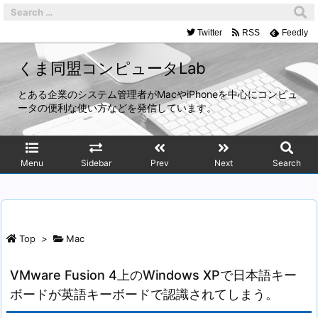
Twitter
RSS
Feedly
くま同盟コンピュータLab
とある企業のシステム管理者がMacやiPhoneを中心にコンピュ
ータの便利な使い方などを発信しています。
Menu
Sidebar
Prev
Next
Search
Top
>
Mac
VMware Fusion 4上のWindows XPで日本語キー
ボードが英語キーボードで認識されてしまう。