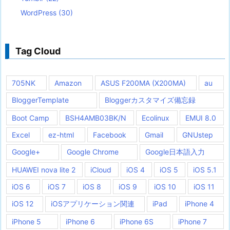
WordPress
(30)
Tag Cloud
705NK
Amazon
ASUS F200MA (X200MA)
au
BloggerTemplate
Bloggerカスタマイズ備忘録
Boot Camp
BSH4AMB03BK/N
Ecolinux
EMUI 8.0
Excel
ez-html
Facebook
Gmail
GNUstep
Google+
Google Chrome
Google日本語入力
HUAWEI nova lite 2
iCloud
iOS 4
iOS 5
iOS 5.1
iOS 6
iOS 7
iOS 8
iOS 9
iOS 10
iOS 11
iOS 12
iOSアプリケーション関連
iPad
iPhone 4
iPhone 5
iPhone 6
iPhone 6S
iPhone 7