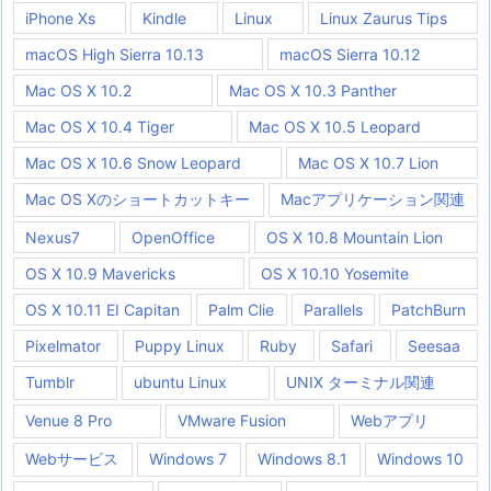
iPhone Xs
Kindle
Linux
Linux Zaurus Tips
macOS High Sierra 10.13
macOS Sierra 10.12
Mac OS X 10.2
Mac OS X 10.3 Panther
Mac OS X 10.4 Tiger
Mac OS X 10.5 Leopard
Mac OS X 10.6 Snow Leopard
Mac OS X 10.7 Lion
Mac OS Xのショートカットキー
Macアプリケーション関連
Nexus7
OpenOffice
OS X 10.8 Mountain Lion
OS X 10.9 Mavericks
OS X 10.10 Yosemite
OS X 10.11 EI Capitan
Palm Clie
Parallels
PatchBurn
Pixelmator
Puppy Linux
Ruby
Safari
Seesaa
Tumblr
ubuntu Linux
UNIX ターミナル関連
Venue 8 Pro
VMware Fusion
Webアプリ
Webサービス
Windows 7
Windows 8.1
Windows 10