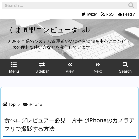
Twitter
RSS
Feedly
くま同盟コンピュータLab
とある企業のシステム管理者がMacやiPhoneを中心にコンピュ
ータの便利な使い方などを発信しています。
Menu
Sidebar
Prev
Next
Search
Top
>
iPhone
食べログレビュアー必見 片手でiPhoneのカメラア
プリで撮影する方法