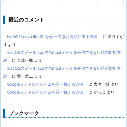
最近のコメント
HUAWEI nova lite 2にかかってきた電話に出る方法
に
通りすが
り
より
macOSのメール.appでYahoo!メールを受信できない時の対処方
法
に
大津一城
より
macOSのメール.appでYahoo!メールを受信できない時の対処方
法
に
巽 浩二
より
Googleフォトのアルバムを並べ替える方法
に
大津一城
より
Googleフォトのアルバムを並べ替える方法
に
かっぱ
より
ブックマーク