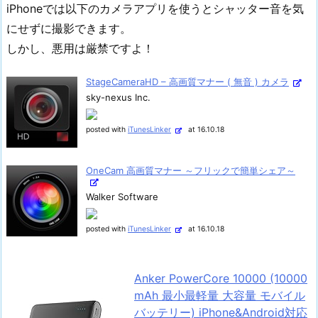
iPhoneでは以下のカメラアプリを使うとシャッター音を気
にせずに撮影できます。
しかし、悪用は厳禁ですよ！
StageCameraHD – 高画質マナー ( 無音 ) カメラ
sky-nexus Inc.
posted with
iTunesLinker
at 16.10.18
OneCam 高画質マナー ～フリックで簡単シェア～
Walker Software
posted with
iTunesLinker
at 16.10.18
Anker PowerCore 10000 (10000
mAh 最小最軽量 大容量 モバイル
バッテリー) iPhone&Android対応