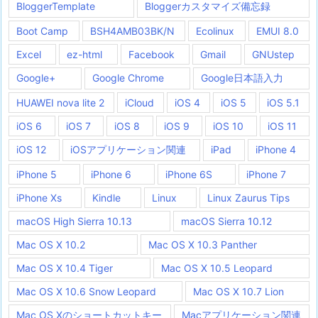
BloggerTemplate
Bloggerカスタマイズ備忘録
Boot Camp
BSH4AMB03BK/N
Ecolinux
EMUI 8.0
Excel
ez-html
Facebook
Gmail
GNUstep
Google+
Google Chrome
Google日本語入力
HUAWEI nova lite 2
iCloud
iOS 4
iOS 5
iOS 5.1
iOS 6
iOS 7
iOS 8
iOS 9
iOS 10
iOS 11
iOS 12
iOSアプリケーション関連
iPad
iPhone 4
iPhone 5
iPhone 6
iPhone 6S
iPhone 7
iPhone Xs
Kindle
Linux
Linux Zaurus Tips
macOS High Sierra 10.13
macOS Sierra 10.12
Mac OS X 10.2
Mac OS X 10.3 Panther
Mac OS X 10.4 Tiger
Mac OS X 10.5 Leopard
Mac OS X 10.6 Snow Leopard
Mac OS X 10.7 Lion
Mac OS Xのショートカットキー
Macアプリケーション関連