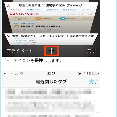
「+」アイコンを
長押し
します。