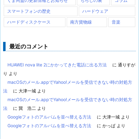
くま同盟の更新情報とお知らせ
ちらしの裏
コラム
スマートフォンの歴史
ハードウェア
ハードディスクケース
南方貨物線
音楽
最近のコメント
HUAWEI nova lite 2にかかってきた電話に出る方法
に
通りすが
り
より
macOSのメール.appでYahoo!メールを受信できない時の対処方
法
に
大津一城
より
macOSのメール.appでYahoo!メールを受信できない時の対処方
法
に
巽 浩二
より
Googleフォトのアルバムを並べ替える方法
に
大津一城
より
Googleフォトのアルバムを並べ替える方法
に
かっぱ
より