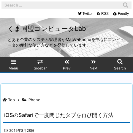
Twitter
RSS
Feedly
くま同盟コンピュータLab
とある企業のシステム管理者がMacやiPhoneを中心にコンピュ
ータの便利な使い方などを発信しています。
Menu
Sidebar
Prev
Next
Search
Top
>
iPhone
iOSのSafariで一度閉じたタブを再び開く方法
2015年8月28日