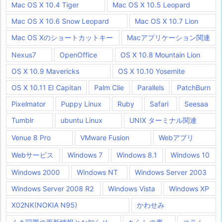
Mac OS X 10.4 Tiger
Mac OS X 10.5 Leopard
Mac OS X 10.6 Snow Leopard
Mac OS X 10.7 Lion
Mac OS Xのショートカットキー
Macアプリケーション関連
Nexus7
OpenOffice
OS X 10.8 Mountain Lion
OS X 10.9 Mavericks
OS X 10.10 Yosemite
OS X 10.11 EI Capitan
Palm Clie
Parallels
PatchBurn
Pixelmator
Puppy Linux
Ruby
Safari
Seesaa
Tumblr
ubuntu Linux
UNIX ターミナル関連
Venue 8 Pro
VMware Fusion
Webアプリ
Webサービス
Windows 7
Windows 8.1
Windows 10
Windows 2000
Windows NT
Windows Server 2003
Windows Server 2008 R2
Windows Vista
Windows XP
X02NK(NOKIA N95)
かわせみ