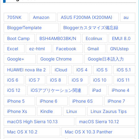
705NK
Amazon
ASUS F200MA (X200MA)
au
BloggerTemplate
Bloggerカスタマイズ備忘録
Boot Camp
BSH4AMB03BK/N
Ecolinux
EMUI 8.0
Excel
ez-html
Facebook
Gmail
GNUstep
Google+
Google Chrome
Google日本語入力
HUAWEI nova lite 2
iCloud
iOS 4
iOS 5
iOS 5.1
iOS 6
iOS 7
iOS 8
iOS 9
iOS 10
iOS 11
iOS 12
iOSアプリケーション関連
iPad
iPhone 4
iPhone 5
iPhone 6
iPhone 6S
iPhone 7
iPhone Xs
Kindle
Linux
Linux Zaurus Tips
macOS High Sierra 10.13
macOS Sierra 10.12
Mac OS X 10.2
Mac OS X 10.3 Panther