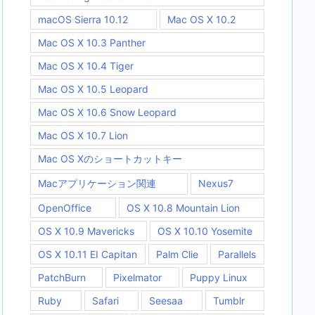
macOS Sierra 10.12
Mac OS X 10.2
Mac OS X 10.3 Panther
Mac OS X 10.4 Tiger
Mac OS X 10.5 Leopard
Mac OS X 10.6 Snow Leopard
Mac OS X 10.7 Lion
Mac OS Xのショートカットキー
Macアプリケーション関連
Nexus7
OpenOffice
OS X 10.8 Mountain Lion
OS X 10.9 Mavericks
OS X 10.10 Yosemite
OS X 10.11 EI Capitan
Palm Clie
Parallels
PatchBurn
Pixelmator
Puppy Linux
Ruby
Safari
Seesaa
Tumblr