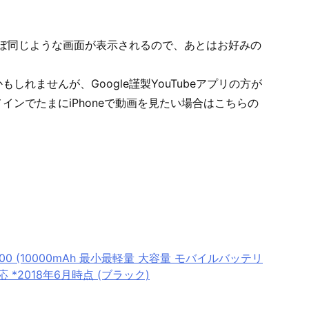
とほぼ同じような画面が表示されるので、あとはお好みの
れませんが、Google謹製YouTubeアプリの方が
ンでたまにiPhoneで動画を見たい場合はこちらの
 10000 (10000mAh 最小最軽量 大容量 モバイルバッテリ
d対応 *2018年6月時点 (ブラック)