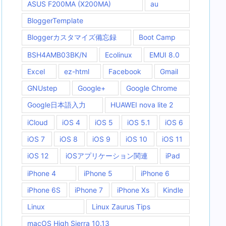
ASUS F200MA (X200MA)
au
BloggerTemplate
Bloggerカスタマイズ備忘録
Boot Camp
BSH4AMB03BK/N
Ecolinux
EMUI 8.0
Excel
ez-html
Facebook
Gmail
GNUstep
Google+
Google Chrome
Google日本語入力
HUAWEI nova lite 2
iCloud
iOS 4
iOS 5
iOS 5.1
iOS 6
iOS 7
iOS 8
iOS 9
iOS 10
iOS 11
iOS 12
iOSアプリケーション関連
iPad
iPhone 4
iPhone 5
iPhone 6
iPhone 6S
iPhone 7
iPhone Xs
Kindle
Linux
Linux Zaurus Tips
macOS High Sierra 10.13