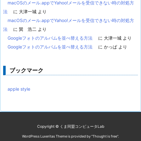
macOSのメール.appでYahoo!メールを受信できない時の対処方
法
に
大津一城
より
macOSのメール.appでYahoo!メールを受信できない時の対処方
法
に
巽 浩二
より
Googleフォトのアルバムを並べ替える方法
に
大津一城
より
Googleフォトのアルバムを並べ替える方法
に
かっぱ
より
ブックマーク
apple style
Copyright ©
くま同盟コンピュータLab
WordPress Luxeritas Theme is provided by "
Thought is free
".