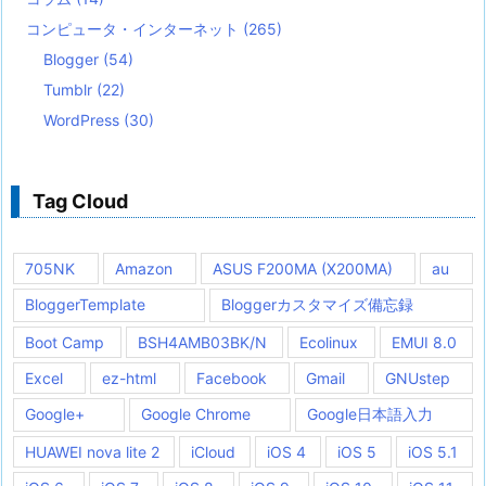
コンピュータ・インターネット
(265)
Blogger
(54)
Tumblr
(22)
WordPress
(30)
Tag Cloud
705NK
Amazon
ASUS F200MA (X200MA)
au
BloggerTemplate
Bloggerカスタマイズ備忘録
Boot Camp
BSH4AMB03BK/N
Ecolinux
EMUI 8.0
Excel
ez-html
Facebook
Gmail
GNUstep
Google+
Google Chrome
Google日本語入力
HUAWEI nova lite 2
iCloud
iOS 4
iOS 5
iOS 5.1