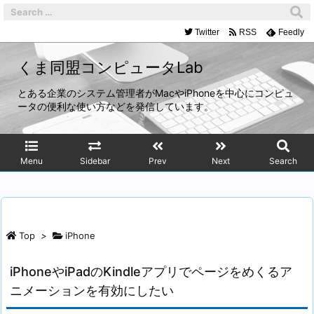
Twitter
RSS
Feedly
くま同盟コンピュータLab
とある企業のシステム管理者がMacやiPhoneを中心にコンピュ
ータの便利な使い方などを発信しています。
Menu
Sidebar
Prev
Next
Search
Top
>
iPhone
iPhoneやiPadのKindleアプリでページをめくるア
ニメーションを有効にしたい