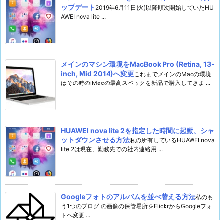
ップデート
2019年6月11日(火)以降順次開始していたHU
AWEI nova lite ...
メインのマシン環境をMacBook Pro (Retina, 13-
inch, Mid 2014)へ変更
これまでメインのMacの環境
はその時のiMacの最高スペックを新品で購入してきま ...
HUAWEI nova lite 2を指定した時間に起動、シャ
ットダウンさせる方法
私の所有しているHUAWEI nova
lite 2は現在、勤務先での社内連絡用 ...
Googleフォトのアルバムを並べ替える方法
私のも
う1つのブログ の画像の保管場所をFlickrからGoogleフォ
トへ変更 ...