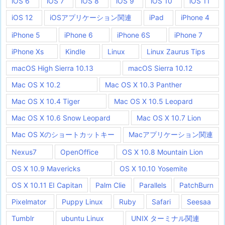
iOS 6
iOS 7
iOS 8
iOS 9
iOS 10
iOS 11
iOS 12
iOSアプリケーション関連
iPad
iPhone 4
iPhone 5
iPhone 6
iPhone 6S
iPhone 7
iPhone Xs
Kindle
Linux
Linux Zaurus Tips
macOS High Sierra 10.13
macOS Sierra 10.12
Mac OS X 10.2
Mac OS X 10.3 Panther
Mac OS X 10.4 Tiger
Mac OS X 10.5 Leopard
Mac OS X 10.6 Snow Leopard
Mac OS X 10.7 Lion
Mac OS Xのショートカットキー
Macアプリケーション関連
Nexus7
OpenOffice
OS X 10.8 Mountain Lion
OS X 10.9 Mavericks
OS X 10.10 Yosemite
OS X 10.11 EI Capitan
Palm Clie
Parallels
PatchBurn
Pixelmator
Puppy Linux
Ruby
Safari
Seesaa
Tumblr
ubuntu Linux
UNIX ターミナル関連