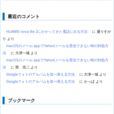
最近のコメント
HUAWEI nova lite 2にかかってきた電話に出る方法
に
通りすが
り
より
macOSのメール.appでYahoo!メールを受信できない時の対処方
法
に
大津一城
より
macOSのメール.appでYahoo!メールを受信できない時の対処方
法
に
巽 浩二
より
Googleフォトのアルバムを並べ替える方法
に
大津一城
より
Googleフォトのアルバムを並べ替える方法
に
かっぱ
より
ブックマーク