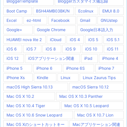
BloggerTemplate
Bloggerカスタマイズ備忘録
Boot Camp
BSH4AMB03BK/N
Ecolinux
EMUI 8.0
Excel
ez-html
Facebook
Gmail
GNUstep
Google+
Google Chrome
Google日本語入力
HUAWEI nova lite 2
iCloud
iOS 4
iOS 5
iOS 5.1
iOS 6
iOS 7
iOS 8
iOS 9
iOS 10
iOS 11
iOS 12
iOSアプリケーション関連
iPad
iPhone 4
iPhone 5
iPhone 6
iPhone 6S
iPhone 7
iPhone Xs
Kindle
Linux
Linux Zaurus Tips
macOS High Sierra 10.13
macOS Sierra 10.12
Mac OS X 10.2
Mac OS X 10.3 Panther
Mac OS X 10.4 Tiger
Mac OS X 10.5 Leopard
Mac OS X 10.6 Snow Leopard
Mac OS X 10.7 Lion
Mac OS Xのショートカットキー
Macアプリケーション関連