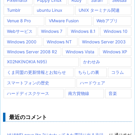
Pixelmator
Puppy Linux
Ruby
Safari
Seesaa
Tumblr
ubuntu Linux
UNIX ターミナル関連
Venue 8 Pro
VMware Fusion
Webアプリ
Webサービス
Windows 7
Windows 8.1
Windows 10
Windows 2000
Windows NT
Windows Server 2003
Windows Server 2008 R2
Windows Vista
Windows XP
X02NK(NOKIA N95)
かわせみ
くま同盟の更新情報とお知らせ
ちらしの裏
コラム
スマートフォンの歴史
ハードウェア
ハードディスクケース
南方貨物線
音楽
最近のコメント
HUAWEI nova lite 2にかかってきた電話に出る方法
に
通りすが