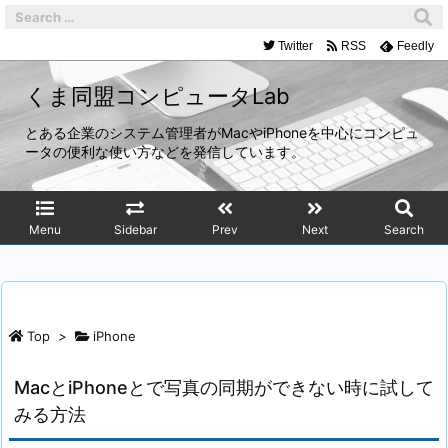
Twitter
RSS
Feedly
くま同盟コンピュータLab
とある企業のシステム管理者がMacやiPhoneを中心にコンピュ
ータの便利な使い方などを発信しています。
Menu
Sidebar
Prev
Next
Search
Top
>
iPhone
MacとiPhoneとで写真の同期ができない時に試して
みる方法