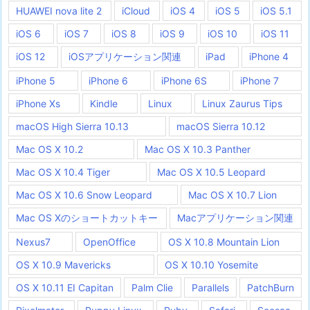
HUAWEI nova lite 2
iCloud
iOS 4
iOS 5
iOS 5.1
iOS 6
iOS 7
iOS 8
iOS 9
iOS 10
iOS 11
iOS 12
iOSアプリケーション関連
iPad
iPhone 4
iPhone 5
iPhone 6
iPhone 6S
iPhone 7
iPhone Xs
Kindle
Linux
Linux Zaurus Tips
macOS High Sierra 10.13
macOS Sierra 10.12
Mac OS X 10.2
Mac OS X 10.3 Panther
Mac OS X 10.4 Tiger
Mac OS X 10.5 Leopard
Mac OS X 10.6 Snow Leopard
Mac OS X 10.7 Lion
Mac OS Xのショートカットキー
Macアプリケーション関連
Nexus7
OpenOffice
OS X 10.8 Mountain Lion
OS X 10.9 Mavericks
OS X 10.10 Yosemite
OS X 10.11 EI Capitan
Palm Clie
Parallels
PatchBurn