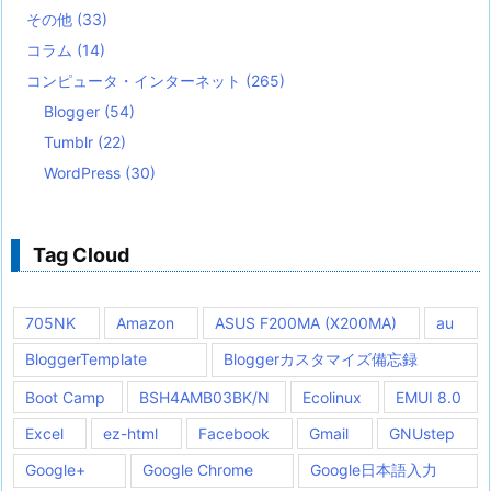
その他
(33)
コラム
(14)
コンピュータ・インターネット
(265)
Blogger
(54)
Tumblr
(22)
WordPress
(30)
Tag Cloud
705NK
Amazon
ASUS F200MA (X200MA)
au
BloggerTemplate
Bloggerカスタマイズ備忘録
Boot Camp
BSH4AMB03BK/N
Ecolinux
EMUI 8.0
Excel
ez-html
Facebook
Gmail
GNUstep
Google+
Google Chrome
Google日本語入力