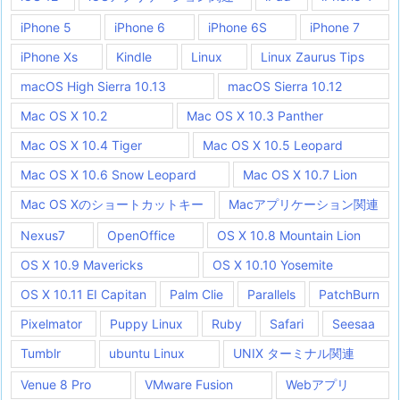
iPhone 5
iPhone 6
iPhone 6S
iPhone 7
iPhone Xs
Kindle
Linux
Linux Zaurus Tips
macOS High Sierra 10.13
macOS Sierra 10.12
Mac OS X 10.2
Mac OS X 10.3 Panther
Mac OS X 10.4 Tiger
Mac OS X 10.5 Leopard
Mac OS X 10.6 Snow Leopard
Mac OS X 10.7 Lion
Mac OS Xのショートカットキー
Macアプリケーション関連
Nexus7
OpenOffice
OS X 10.8 Mountain Lion
OS X 10.9 Mavericks
OS X 10.10 Yosemite
OS X 10.11 EI Capitan
Palm Clie
Parallels
PatchBurn
Pixelmator
Puppy Linux
Ruby
Safari
Seesaa
Tumblr
ubuntu Linux
UNIX ターミナル関連
Venue 8 Pro
VMware Fusion
Webアプリ