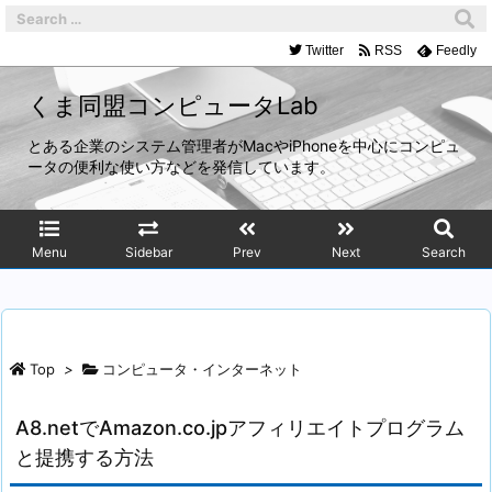
Twitter
RSS
Feedly
くま同盟コンピュータLab
とある企業のシステム管理者がMacやiPhoneを中心にコンピュ
ータの便利な使い方などを発信しています。
Menu
Sidebar
Prev
Next
Search
Top
>
コンピュータ・インターネット
A8.netでAmazon.co.jpアフィリエイトプログラム
と提携する方法