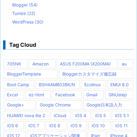
Blogger
(54)
Tumblr
(22)
WordPress
(30)
Tag Cloud
705NK
Amazon
ASUS F200MA (X200MA)
au
BloggerTemplate
Bloggerカスタマイズ備忘録
Boot Camp
BSH4AMB03BK/N
Ecolinux
EMUI 8.0
Excel
ez-html
Facebook
Gmail
GNUstep
Google+
Google Chrome
Google日本語入力
HUAWEI nova lite 2
iCloud
iOS 4
iOS 5
iOS 5.1
iOS 6
iOS 7
iOS 8
iOS 9
iOS 10
iOS 11
iOS 12
iOSアプリケーション関連
iPad
iPhone 4