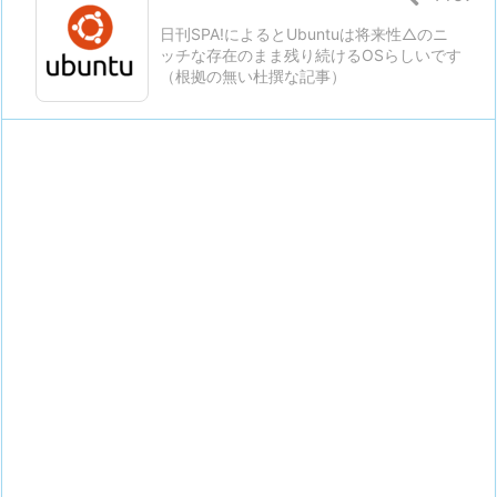
日刊SPA!によるとUbuntuは将来性△のニ
ッチな存在のまま残り続けるOSらしいです
（根拠の無い杜撰な記事）