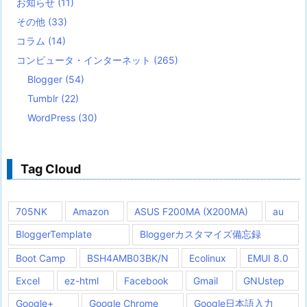
お知らせ
(11)
その他
(33)
コラム
(14)
コンピュータ・インターネット
(265)
Blogger
(54)
Tumblr
(22)
WordPress
(30)
Tag Cloud
705NK
Amazon
ASUS F200MA (X200MA)
au
BloggerTemplate
Bloggerカスタマイズ備忘録
Boot Camp
BSH4AMB03BK/N
Ecolinux
EMUI 8.0
Excel
ez-html
Facebook
Gmail
GNUstep
Google+
Google Chrome
Google日本語入力