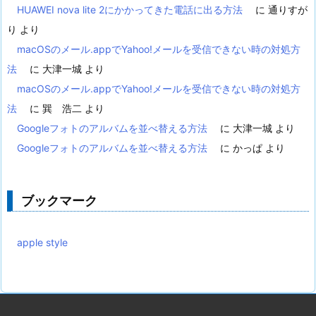
HUAWEI nova lite 2にかかってきた電話に出る方法
に
通りすが
り
より
macOSのメール.appでYahoo!メールを受信できない時の対処方
法
に
大津一城
より
macOSのメール.appでYahoo!メールを受信できない時の対処方
法
に
巽 浩二
より
Googleフォトのアルバムを並べ替える方法
に
大津一城
より
Googleフォトのアルバムを並べ替える方法
に
かっぱ
より
ブックマーク
apple style