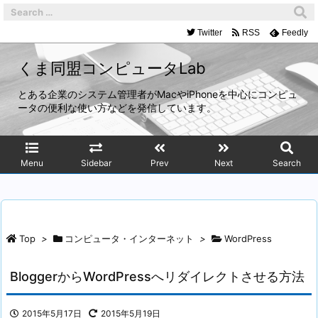
Twitter
RSS
Feedly
くま同盟コンピュータLab
とある企業のシステム管理者がMacやiPhoneを中心にコンピュ
ータの便利な使い方などを発信しています。
Menu
Sidebar
Prev
Next
Search
Top
>
コンピュータ・インターネット
>
WordPress
BloggerからWordPressへリダイレクトさせる方法
2015年5月17日
2015年5月19日