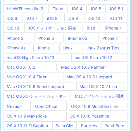
HUAWEI nova lite 2
iCloud
iOS 4
iOS 5
iOS 5.1
iOS 6
iOS 7
iOS 8
iOS 9
iOS 10
iOS 11
iOS 12
iOSアプリケーション関連
iPad
iPhone 4
iPhone 5
iPhone 6
iPhone 6S
iPhone 7
iPhone Xs
Kindle
Linux
Linux Zaurus Tips
macOS High Sierra 10.13
macOS Sierra 10.12
Mac OS X 10.2
Mac OS X 10.3 Panther
Mac OS X 10.4 Tiger
Mac OS X 10.5 Leopard
Mac OS X 10.6 Snow Leopard
Mac OS X 10.7 Lion
Mac OS Xのショートカットキー
Macアプリケーション関連
Nexus7
OpenOffice
OS X 10.8 Mountain Lion
OS X 10.9 Mavericks
OS X 10.10 Yosemite
OS X 10.11 EI Capitan
Palm Clie
Parallels
PatchBurn