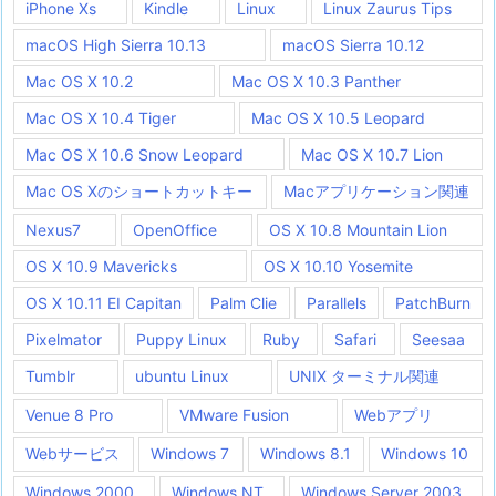
iPhone Xs
Kindle
Linux
Linux Zaurus Tips
macOS High Sierra 10.13
macOS Sierra 10.12
Mac OS X 10.2
Mac OS X 10.3 Panther
Mac OS X 10.4 Tiger
Mac OS X 10.5 Leopard
Mac OS X 10.6 Snow Leopard
Mac OS X 10.7 Lion
Mac OS Xのショートカットキー
Macアプリケーション関連
Nexus7
OpenOffice
OS X 10.8 Mountain Lion
OS X 10.9 Mavericks
OS X 10.10 Yosemite
OS X 10.11 EI Capitan
Palm Clie
Parallels
PatchBurn
Pixelmator
Puppy Linux
Ruby
Safari
Seesaa
Tumblr
ubuntu Linux
UNIX ターミナル関連
Venue 8 Pro
VMware Fusion
Webアプリ
Webサービス
Windows 7
Windows 8.1
Windows 10
Windows 2000
Windows NT
Windows Server 2003