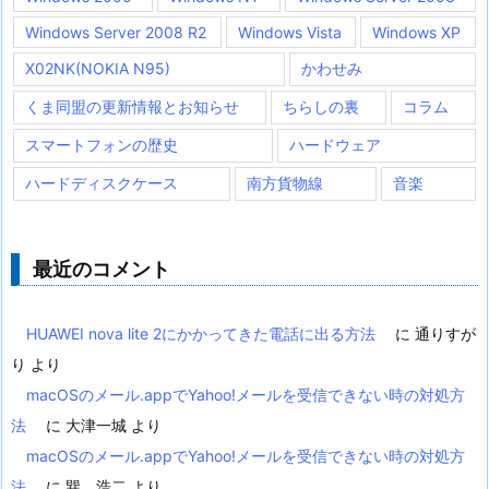
Windows Server 2008 R2
Windows Vista
Windows XP
X02NK(NOKIA N95)
かわせみ
くま同盟の更新情報とお知らせ
ちらしの裏
コラム
スマートフォンの歴史
ハードウェア
ハードディスクケース
南方貨物線
音楽
最近のコメント
HUAWEI nova lite 2にかかってきた電話に出る方法
に
通りすが
り
より
macOSのメール.appでYahoo!メールを受信できない時の対処方
法
に
大津一城
より
macOSのメール.appでYahoo!メールを受信できない時の対処方
法
に
巽 浩二
より