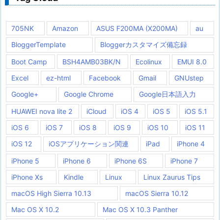
705NK
Amazon
ASUS F200MA (X200MA)
au
BloggerTemplate
Bloggerカスタマイズ備忘録
Boot Camp
BSH4AMB03BK/N
Ecolinux
EMUI 8.0
Excel
ez-html
Facebook
Gmail
GNUstep
Google+
Google Chrome
Google日本語入力
HUAWEI nova lite 2
iCloud
iOS 4
iOS 5
iOS 5.1
iOS 6
iOS 7
iOS 8
iOS 9
iOS 10
iOS 11
iOS 12
iOSアプリケーション関連
iPad
iPhone 4
iPhone 5
iPhone 6
iPhone 6S
iPhone 7
iPhone Xs
Kindle
Linux
Linux Zaurus Tips
macOS High Sierra 10.13
macOS Sierra 10.12
Mac OS X 10.2
Mac OS X 10.3 Panther