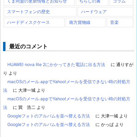
くま同盟の更新情報とお知らせ
ちらしの裏
コラム
スマートフォンの歴史
ハードウェア
ハードディスクケース
南方貨物線
音楽
最近のコメント
HUAWEI nova lite 2にかかってきた電話に出る方法
に
通りすが
り
より
macOSのメール.appでYahoo!メールを受信できない時の対処方
法
に
大津一城
より
macOSのメール.appでYahoo!メールを受信できない時の対処方
法
に
巽 浩二
より
Googleフォトのアルバムを並べ替える方法
に
大津一城
より
Googleフォトのアルバムを並べ替える方法
に
かっぱ
より