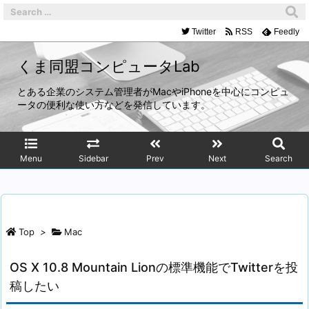
Twitter
RSS
Feedly
くま同盟コンピュータLab
とある企業のシステム管理者がMacやiPhoneを中心にコンピュ
ータの便利な使い方などを発信しています。
Menu
Sidebar
Prev
Next
Search
Top
>
Mac
OS X 10.8 Mountain Lionの標準機能でTwitterを投
稿したい