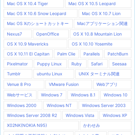
Mac OS X 10.4 Tiger
Mac OS X 10.5 Leopard
Mac OS X 10.6 Snow Leopard
Mac OS X 10.7 Lion
Mac OS Xのショートカットキー
Macアプリケーション関連
Nexus7
OpenOffice
OS X 10.8 Mountain Lion
OS X 10.9 Mavericks
OS X 10.10 Yosemite
OS X 10.11 EI Capitan
Palm Clie
Parallels
PatchBurn
Pixelmator
Puppy Linux
Ruby
Safari
Seesaa
Tumblr
ubuntu Linux
UNIX ターミナル関連
Venue 8 Pro
VMware Fusion
Webアプリ
Webサービス
Windows 7
Windows 8.1
Windows 10
Windows 2000
Windows NT
Windows Server 2003
Windows Server 2008 R2
Windows Vista
Windows XP
X02NK(NOKIA N95)
かわせみ