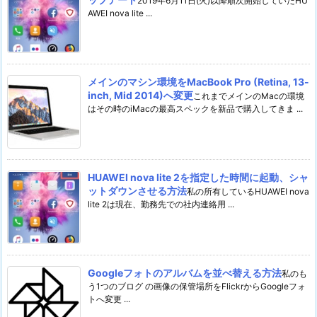
2019年6月11日(火)以降順次開始していたHU
AWEI nova lite ...
メインのマシン環境をMacBook Pro (Retina, 13-
inch, Mid 2014)へ変更
これまでメインのMacの環境
はその時のiMacの最高スペックを新品で購入してきま ...
HUAWEI nova lite 2を指定した時間に起動、シャ
ットダウンさせる方法
私の所有しているHUAWEI nova
lite 2は現在、勤務先での社内連絡用 ...
Googleフォトのアルバムを並べ替える方法
私のも
う1つのブログ の画像の保管場所をFlickrからGoogleフォ
トへ変更 ...