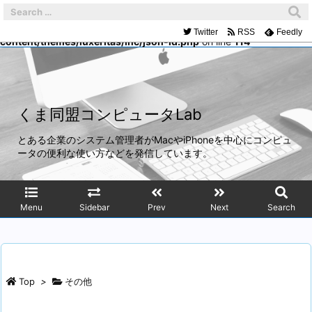
Warning
: Trying to access array offset on false in
/home/mach/kumadoumei.net/public_html/wp-
Twitter
RSS
Feedly
content/themes/luxeritas/inc/json-ld.php
on line
114
くま同盟コンピュータLab
とある企業のシステム管理者がMacやiPhoneを中心にコンピュ
ータの便利な使い方などを発信しています。
Menu
Sidebar
Prev
Next
Search
Top
>
その他