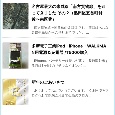
名古屋最大の未成線「南方貨物線」を辿
ってきました その２（熱田区五番町付
近〜南区豊）
南方貨物線を辿る旅の２回目です。 前回はあおな
み線中島駅から六番町まででした。 ...
多摩電子工業iPod・iPhone・WALKMA
N用電源＆充電器 /T5000購入
iPhoneのバッテリーは持ちが悪く、長時間外出す
る時は外付けのリチウムイオンバ ...
新年のごあいさつ
あけましておめでとうございます。 くま同盟をブ
ログ化して以来これまで孤高のブロガ ...