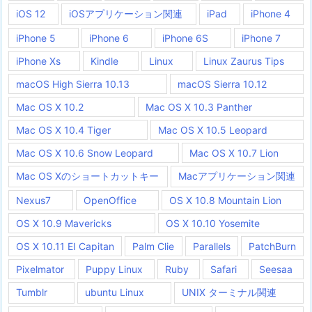
iOS 12
iOSアプリケーション関連
iPad
iPhone 4
iPhone 5
iPhone 6
iPhone 6S
iPhone 7
iPhone Xs
Kindle
Linux
Linux Zaurus Tips
macOS High Sierra 10.13
macOS Sierra 10.12
Mac OS X 10.2
Mac OS X 10.3 Panther
Mac OS X 10.4 Tiger
Mac OS X 10.5 Leopard
Mac OS X 10.6 Snow Leopard
Mac OS X 10.7 Lion
Mac OS Xのショートカットキー
Macアプリケーション関連
Nexus7
OpenOffice
OS X 10.8 Mountain Lion
OS X 10.9 Mavericks
OS X 10.10 Yosemite
OS X 10.11 EI Capitan
Palm Clie
Parallels
PatchBurn
Pixelmator
Puppy Linux
Ruby
Safari
Seesaa
Tumblr
ubuntu Linux
UNIX ターミナル関連