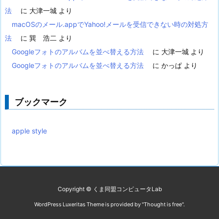
法
に
大津一城
より
macOSのメール.appでYahoo!メールを受信できない時の対処方
法
に
巽 浩二
より
Googleフォトのアルバムを並べ替える方法
に
大津一城
より
Googleフォトのアルバムを並べ替える方法
に
かっぱ
より
ブックマーク
apple style
Copyright ©
くま同盟コンピュータLab
WordPress Luxeritas Theme is provided by "
Thought is free
".