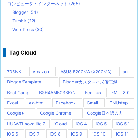
コンピュータ・インターネット
(265)
Blogger
(54)
Tumblr
(22)
WordPress
(30)
Tag Cloud
705NK
Amazon
ASUS F200MA (X200MA)
au
BloggerTemplate
Bloggerカスタマイズ備忘録
Boot Camp
BSH4AMB03BK/N
Ecolinux
EMUI 8.0
Excel
ez-html
Facebook
Gmail
GNUstep
Google+
Google Chrome
Google日本語入力
HUAWEI nova lite 2
iCloud
iOS 4
iOS 5
iOS 5.1
iOS 6
iOS 7
iOS 8
iOS 9
iOS 10
iOS 11