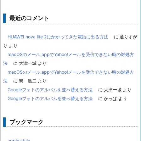
最近のコメント
HUAWEI nova lite 2にかかってきた電話に出る方法
に
通りすが
り
より
macOSのメール.appでYahoo!メールを受信できない時の対処方
法
に
大津一城
より
macOSのメール.appでYahoo!メールを受信できない時の対処方
法
に
巽 浩二
より
Googleフォトのアルバムを並べ替える方法
に
大津一城
より
Googleフォトのアルバムを並べ替える方法
に
かっぱ
より
ブックマーク
apple style