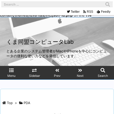
Warning
: Trying to access array offset on false in
/home/mach/kumadoumei.net/public_html/wp-
Twitter
RSS
Feedly
content/themes/luxeritas/inc/json-ld.php
on line
114
くま同盟コンピュータLab
とある企業のシステム管理者がMacやiPhoneを中心にコンピュ
ータの便利な使い方などを発信しています。
Menu
Sidebar
Prev
Next
Search
Top
>
PDA