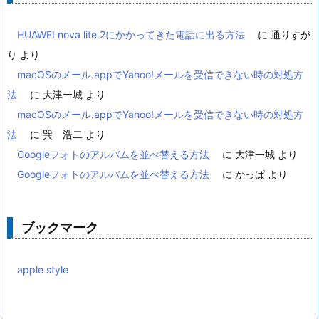
HUAWEI nova lite 2にかかってきた電話に出る方法
に
通りすが
り
より
macOSのメール.appでYahoo!メールを受信できない時の対処方
法
に
大津一城
より
macOSのメール.appでYahoo!メールを受信できない時の対処方
法
に
巽 浩二
より
Googleフォトのアルバムを並べ替える方法
に
大津一城
より
Googleフォトのアルバムを並べ替える方法
に
かっぱ
より
ブックマーク
apple style