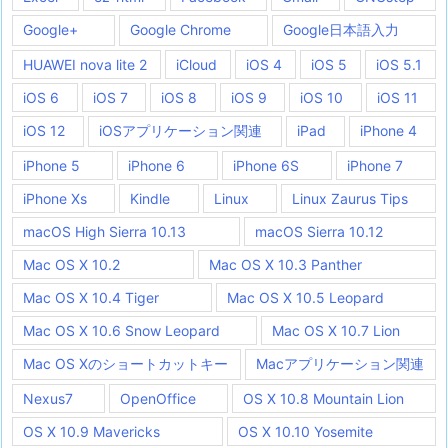
Google+
Google Chrome
Google日本語入力
HUAWEI nova lite 2
iCloud
iOS 4
iOS 5
iOS 5.1
iOS 6
iOS 7
iOS 8
iOS 9
iOS 10
iOS 11
iOS 12
iOSアプリケーション関連
iPad
iPhone 4
iPhone 5
iPhone 6
iPhone 6S
iPhone 7
iPhone Xs
Kindle
Linux
Linux Zaurus Tips
macOS High Sierra 10.13
macOS Sierra 10.12
Mac OS X 10.2
Mac OS X 10.3 Panther
Mac OS X 10.4 Tiger
Mac OS X 10.5 Leopard
Mac OS X 10.6 Snow Leopard
Mac OS X 10.7 Lion
Mac OS Xのショートカットキー
Macアプリケーション関連
Nexus7
OpenOffice
OS X 10.8 Mountain Lion
OS X 10.9 Mavericks
OS X 10.10 Yosemite