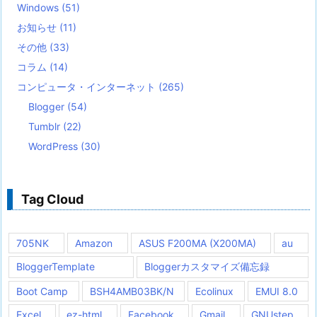
Windows
(51)
お知らせ
(11)
その他
(33)
コラム
(14)
コンピュータ・インターネット
(265)
Blogger
(54)
Tumblr
(22)
WordPress
(30)
Tag Cloud
705NK
Amazon
ASUS F200MA (X200MA)
au
BloggerTemplate
Bloggerカスタマイズ備忘録
Boot Camp
BSH4AMB03BK/N
Ecolinux
EMUI 8.0
Excel
ez-html
Facebook
Gmail
GNUstep