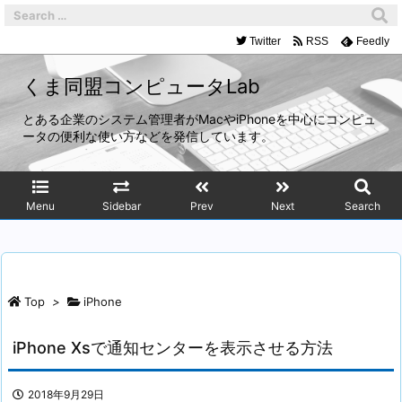
Twitter
RSS
Feedly
くま同盟コンピュータLab
とある企業のシステム管理者がMacやiPhoneを中心にコンピュ
ータの便利な使い方などを発信しています。
Menu
Sidebar
Prev
Next
Search
Top
>
iPhone
iPhone Xsで通知センターを表示させる方法
2018年9月29日