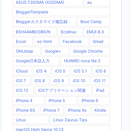
ASUS F200MA (X200MA)
au
BloggerTemplate
Bloggerカスタマイズ備忘録
Boot Camp
BSH4AMB03BK/N
Ecolinux
EMUI 8.0
Excel
ez-html
Facebook
Gmail
GNUstep
Google+
Google Chrome
Google日本語入力
HUAWEI nova lite 2
iCloud
iOS 4
iOS 5
iOS 5.1
iOS 6
iOS 7
iOS 8
iOS 9
iOS 10
iOS 11
iOS 12
iOSアプリケーション関連
iPad
iPhone 4
iPhone 5
iPhone 6
iPhone 6S
iPhone 7
iPhone Xs
Kindle
Linux
Linux Zaurus Tips
macOS High Sierra 10.13