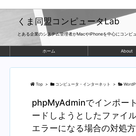
くま同盟コンピュータLab
とある企業のシステム管理者がMacやiPhoneを中心にコン
ホーム
About
Top
>
コンピュータ・インターネット
>
WordP
phpMyAdminでイン
ードしようとしたファイ
エラーになる場合の対処方