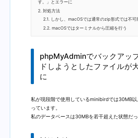
す。」とエラーに
2.
対処方法
2.1.
しかし、macOSでは通常のzip形式では不可
2.2.
macOSではターミナルから圧縮を行う
phpMyAdminでバック
ドしようとしたファイルが
に
私が現段階で使用しているminibirdでは30
っています。
私のデータベースは30MBを若干超えた状態だ