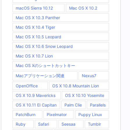
macOS Sierra 10.12
Mac OS X 10.2
Mac OS X 10.3 Panther
Mac OS X 10.4 Tiger
Mac OS X 10.5 Leopard
Mac OS X 10.6 Snow Leopard
Mac OS X 10.7 Lion
Mac OS Xのショートカットキー
Macアプリケーション関連
Nexus7
OpenOffice
OS X 10.8 Mountain Lion
OS X 10.9 Mavericks
OS X 10.10 Yosemite
OS X 10.11 EI Capitan
Palm Clie
Parallels
PatchBurn
Pixelmator
Puppy Linux
Ruby
Safari
Seesaa
Tumblr