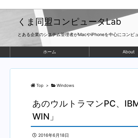
くま同盟コンピュータLab
とある企業のシステム管理者がMacやiPhoneを中心にコン
ホーム
About
Top
>
Windows
あのウルトラマンPC、IBM
WIN」
2016年6月18日