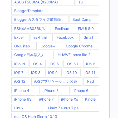
ASUS F200MA (X200MA)
au
BloggerTemplate
Bloggerカスタマイズ備忘録
Boot Camp
BSH4AMB03BK/N
Ecolinux
EMUI 8.0
Excel
ez-html
Facebook
Gmail
GNUstep
Google+
Google Chrome
Google日本語入力
HUAWEI nova lite 2
iCloud
iOS 4
iOS 5
iOS 5.1
iOS 6
iOS 7
iOS 8
iOS 9
iOS 10
iOS 11
iOS 12
iOSアプリケーション関連
iPad
iPhone 4
iPhone 5
iPhone 6
iPhone 6S
iPhone 7
iPhone Xs
Kindle
Linux
Linux Zaurus Tips
macOS High Sierra 10.13