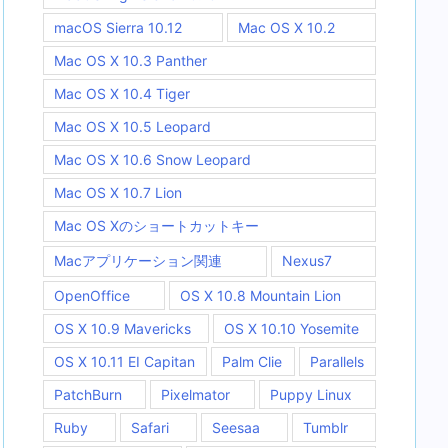
macOS Sierra 10.12
Mac OS X 10.2
Mac OS X 10.3 Panther
Mac OS X 10.4 Tiger
Mac OS X 10.5 Leopard
Mac OS X 10.6 Snow Leopard
Mac OS X 10.7 Lion
Mac OS Xのショートカットキー
Macアプリケーション関連
Nexus7
OpenOffice
OS X 10.8 Mountain Lion
OS X 10.9 Mavericks
OS X 10.10 Yosemite
OS X 10.11 EI Capitan
Palm Clie
Parallels
PatchBurn
Pixelmator
Puppy Linux
Ruby
Safari
Seesaa
Tumblr