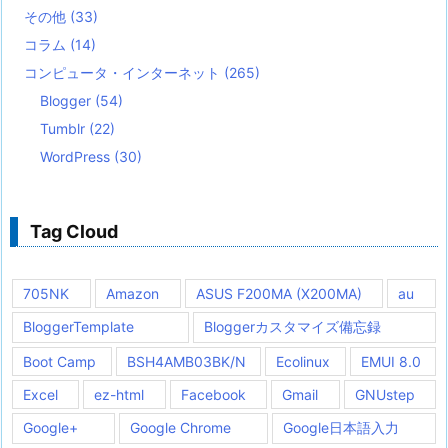
その他
(33)
コラム
(14)
コンピュータ・インターネット
(265)
Blogger
(54)
Tumblr
(22)
WordPress
(30)
Tag Cloud
705NK
Amazon
ASUS F200MA (X200MA)
au
BloggerTemplate
Bloggerカスタマイズ備忘録
Boot Camp
BSH4AMB03BK/N
Ecolinux
EMUI 8.0
Excel
ez-html
Facebook
Gmail
GNUstep
Google+
Google Chrome
Google日本語入力