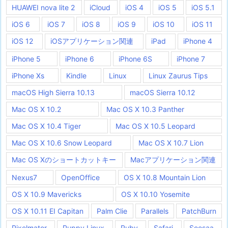
HUAWEI nova lite 2
iCloud
iOS 4
iOS 5
iOS 5.1
iOS 6
iOS 7
iOS 8
iOS 9
iOS 10
iOS 11
iOS 12
iOSアプリケーション関連
iPad
iPhone 4
iPhone 5
iPhone 6
iPhone 6S
iPhone 7
iPhone Xs
Kindle
Linux
Linux Zaurus Tips
macOS High Sierra 10.13
macOS Sierra 10.12
Mac OS X 10.2
Mac OS X 10.3 Panther
Mac OS X 10.4 Tiger
Mac OS X 10.5 Leopard
Mac OS X 10.6 Snow Leopard
Mac OS X 10.7 Lion
Mac OS Xのショートカットキー
Macアプリケーション関連
Nexus7
OpenOffice
OS X 10.8 Mountain Lion
OS X 10.9 Mavericks
OS X 10.10 Yosemite
OS X 10.11 EI Capitan
Palm Clie
Parallels
PatchBurn
Pixelmator
Puppy Linux
Ruby
Safari
Seesaa