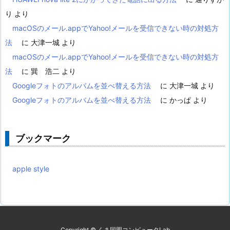
り
より
macOSのメール.appでYahoo!メールを受信できない時の対処方
法
に
大津一城
より
macOSのメール.appでYahoo!メールを受信できない時の対処方
法
に
巽 浩二
より
Googleフォトのアルバムを並べ替える方法
に
大津一城
より
Googleフォトのアルバムを並べ替える方法
に
かっぱ
より
ブックマーク
apple style
Copyright ©
くま同盟コンピュータLab