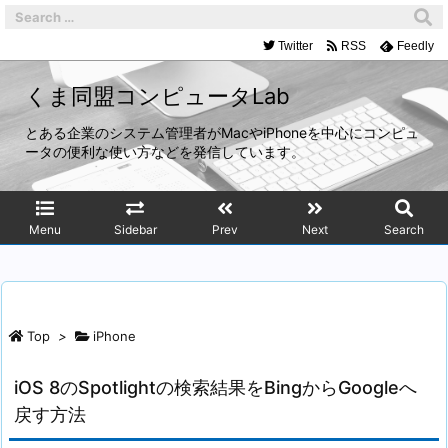
Twitter
RSS
Feedly
くま同盟コンピュータLab
とある企業のシステム管理者がMacやiPhoneを中心にコンピュ
ータの便利な使い方などを発信しています。
Menu
Sidebar
Prev
Next
Search
Top
>
iPhone
iOS 8のSpotlightの検索結果をBingからGoogleへ
戻す方法