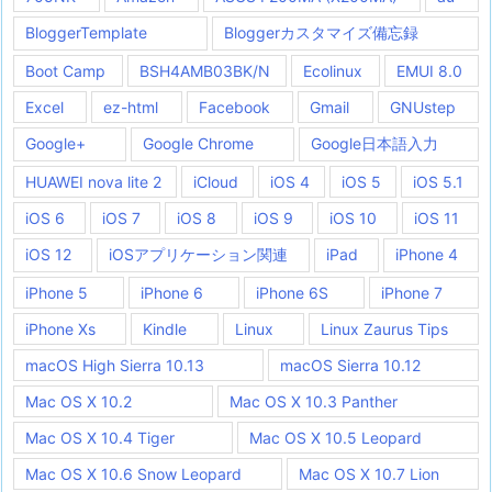
BloggerTemplate
Bloggerカスタマイズ備忘録
Boot Camp
BSH4AMB03BK/N
Ecolinux
EMUI 8.0
Excel
ez-html
Facebook
Gmail
GNUstep
Google+
Google Chrome
Google日本語入力
HUAWEI nova lite 2
iCloud
iOS 4
iOS 5
iOS 5.1
iOS 6
iOS 7
iOS 8
iOS 9
iOS 10
iOS 11
iOS 12
iOSアプリケーション関連
iPad
iPhone 4
iPhone 5
iPhone 6
iPhone 6S
iPhone 7
iPhone Xs
Kindle
Linux
Linux Zaurus Tips
macOS High Sierra 10.13
macOS Sierra 10.12
Mac OS X 10.2
Mac OS X 10.3 Panther
Mac OS X 10.4 Tiger
Mac OS X 10.5 Leopard
Mac OS X 10.6 Snow Leopard
Mac OS X 10.7 Lion