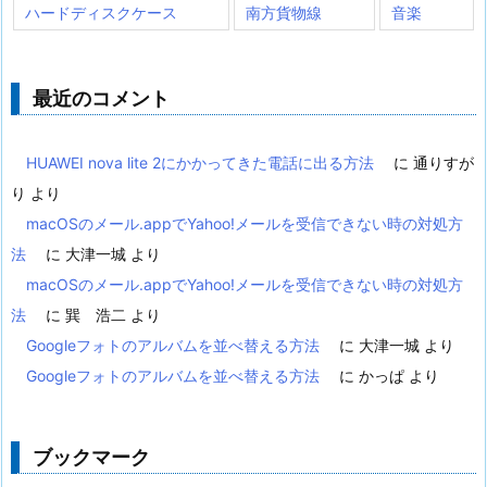
ハードディスクケース
南方貨物線
音楽
最近のコメント
HUAWEI nova lite 2にかかってきた電話に出る方法
に
通りすが
り
より
macOSのメール.appでYahoo!メールを受信できない時の対処方
法
に
大津一城
より
macOSのメール.appでYahoo!メールを受信できない時の対処方
法
に
巽 浩二
より
Googleフォトのアルバムを並べ替える方法
に
大津一城
より
Googleフォトのアルバムを並べ替える方法
に
かっぱ
より
ブックマーク