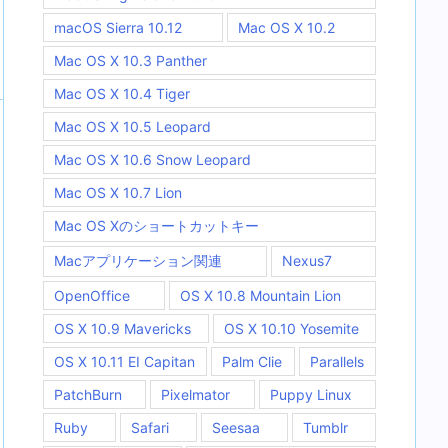
macOS Sierra 10.12
Mac OS X 10.2
Mac OS X 10.3 Panther
Mac OS X 10.4 Tiger
Mac OS X 10.5 Leopard
Mac OS X 10.6 Snow Leopard
Mac OS X 10.7 Lion
Mac OS Xのショートカットキー
Macアプリケーション関連
Nexus7
OpenOffice
OS X 10.8 Mountain Lion
OS X 10.9 Mavericks
OS X 10.10 Yosemite
OS X 10.11 EI Capitan
Palm Clie
Parallels
PatchBurn
Pixelmator
Puppy Linux
Ruby
Safari
Seesaa
Tumblr