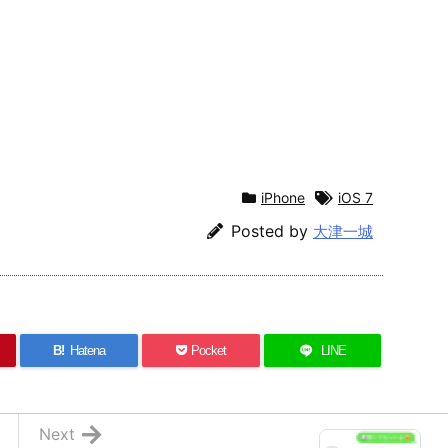
iPhone
iOS 7
Posted by
大津一城
B!
Hatena
Pocket
LINE
Next