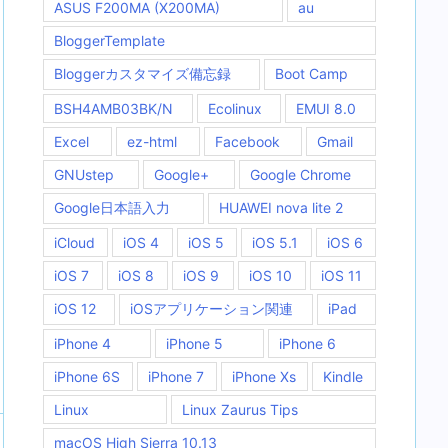
ASUS F200MA (X200MA)
au
BloggerTemplate
Bloggerカスタマイズ備忘録
Boot Camp
BSH4AMB03BK/N
Ecolinux
EMUI 8.0
Excel
ez-html
Facebook
Gmail
GNUstep
Google+
Google Chrome
Google日本語入力
HUAWEI nova lite 2
iCloud
iOS 4
iOS 5
iOS 5.1
iOS 6
iOS 7
iOS 8
iOS 9
iOS 10
iOS 11
iOS 12
iOSアプリケーション関連
iPad
iPhone 4
iPhone 5
iPhone 6
iPhone 6S
iPhone 7
iPhone Xs
Kindle
Linux
Linux Zaurus Tips
macOS High Sierra 10.13