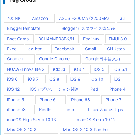
705NK
Amazon
ASUS F200MA (X200MA)
au
BloggerTemplate
Bloggerカスタマイズ備忘録
Boot Camp
BSH4AMB03BK/N
Ecolinux
EMUI 8.0
Excel
ez-html
Facebook
Gmail
GNUstep
Google+
Google Chrome
Google日本語入力
HUAWEI nova lite 2
iCloud
iOS 4
iOS 5
iOS 5.1
iOS 6
iOS 7
iOS 8
iOS 9
iOS 10
iOS 11
iOS 12
iOSアプリケーション関連
iPad
iPhone 4
iPhone 5
iPhone 6
iPhone 6S
iPhone 7
iPhone Xs
Kindle
Linux
Linux Zaurus Tips
macOS High Sierra 10.13
macOS Sierra 10.12
Mac OS X 10.2
Mac OS X 10.3 Panther