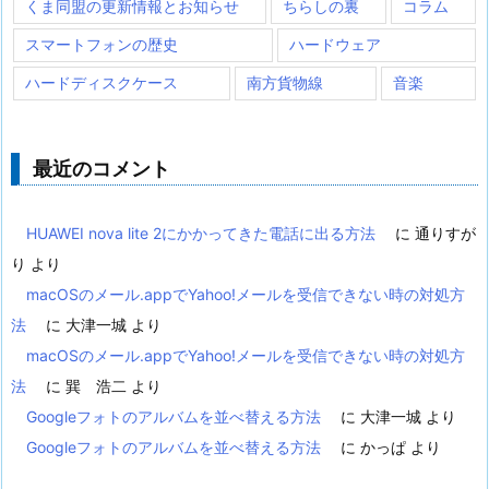
くま同盟の更新情報とお知らせ
ちらしの裏
コラム
スマートフォンの歴史
ハードウェア
ハードディスクケース
南方貨物線
音楽
最近のコメント
HUAWEI nova lite 2にかかってきた電話に出る方法
に
通りすが
り
より
macOSのメール.appでYahoo!メールを受信できない時の対処方
法
に
大津一城
より
macOSのメール.appでYahoo!メールを受信できない時の対処方
法
に
巽 浩二
より
Googleフォトのアルバムを並べ替える方法
に
大津一城
より
Googleフォトのアルバムを並べ替える方法
に
かっぱ
より