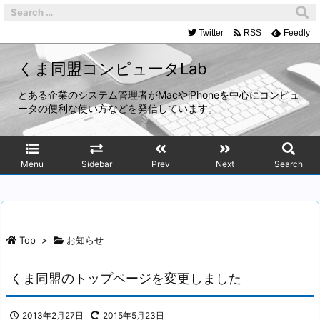
Twitter
RSS
Feedly
くま同盟コンピュータLab
とある企業のシステム管理者がMacやiPhoneを中心にコンピュ
ータの便利な使い方などを発信しています。
Menu
Sidebar
Prev
Next
Search
Top
>
お知らせ
くま同盟のトップページを変更しました
2013年2月27日
2015年5月23日