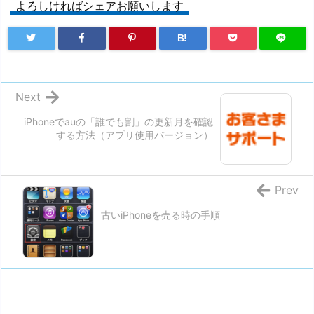
よろしければシェアお願いします
B!
Next
iPhoneでauの「誰でも割」の更新月を確認
する方法（アプリ使用バージョン）
Prev
古いiPhoneを売る時の手順