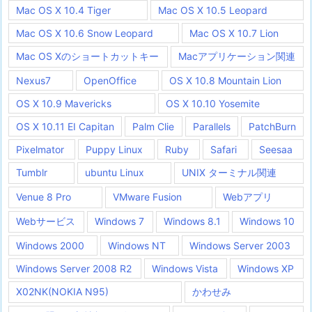
Mac OS X 10.4 Tiger
Mac OS X 10.5 Leopard
Mac OS X 10.6 Snow Leopard
Mac OS X 10.7 Lion
Mac OS Xのショートカットキー
Macアプリケーション関連
Nexus7
OpenOffice
OS X 10.8 Mountain Lion
OS X 10.9 Mavericks
OS X 10.10 Yosemite
OS X 10.11 EI Capitan
Palm Clie
Parallels
PatchBurn
Pixelmator
Puppy Linux
Ruby
Safari
Seesaa
Tumblr
ubuntu Linux
UNIX ターミナル関連
Venue 8 Pro
VMware Fusion
Webアプリ
Webサービス
Windows 7
Windows 8.1
Windows 10
Windows 2000
Windows NT
Windows Server 2003
Windows Server 2008 R2
Windows Vista
Windows XP
X02NK(NOKIA N95)
かわせみ