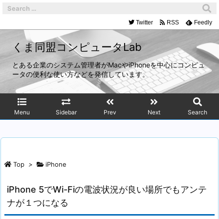
Twitter
RSS
Feedly
くま同盟コンピュータLab
とある企業のシステム管理者がMacやiPhoneを中心にコンピュ
ータの便利な使い方などを発信しています。
Menu
Sidebar
Prev
Next
Search
Top
>
iPhone
iPhone 5でWi-Fiの電波状況が良い場所でもアンテ
ナが１つになる