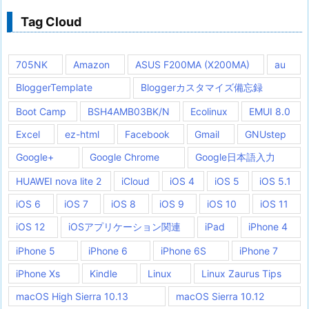
Tag Cloud
705NK
Amazon
ASUS F200MA (X200MA)
au
BloggerTemplate
Bloggerカスタマイズ備忘録
Boot Camp
BSH4AMB03BK/N
Ecolinux
EMUI 8.0
Excel
ez-html
Facebook
Gmail
GNUstep
Google+
Google Chrome
Google日本語入力
HUAWEI nova lite 2
iCloud
iOS 4
iOS 5
iOS 5.1
iOS 6
iOS 7
iOS 8
iOS 9
iOS 10
iOS 11
iOS 12
iOSアプリケーション関連
iPad
iPhone 4
iPhone 5
iPhone 6
iPhone 6S
iPhone 7
iPhone Xs
Kindle
Linux
Linux Zaurus Tips
macOS High Sierra 10.13
macOS Sierra 10.12