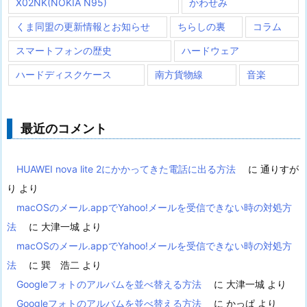
X02NK(NOKIA N95)
かわせみ
くま同盟の更新情報とお知らせ
ちらしの裏
コラム
スマートフォンの歴史
ハードウェア
ハードディスクケース
南方貨物線
音楽
最近のコメント
HUAWEI nova lite 2にかかってきた電話に出る方法
に
通りすが
り
より
macOSのメール.appでYahoo!メールを受信できない時の対処方
法
に
大津一城
より
macOSのメール.appでYahoo!メールを受信できない時の対処方
法
に
巽 浩二
より
Googleフォトのアルバムを並べ替える方法
に
大津一城
より
Googleフォトのアルバムを並べ替える方法
に
かっぱ
より