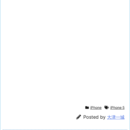
iPhone
iPhone 5
Posted by
大津一城