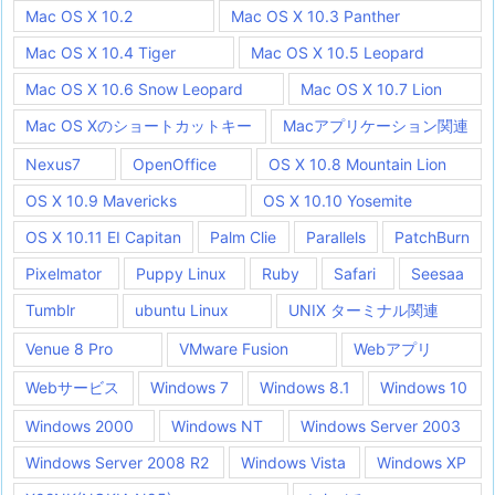
Mac OS X 10.2
Mac OS X 10.3 Panther
Mac OS X 10.4 Tiger
Mac OS X 10.5 Leopard
Mac OS X 10.6 Snow Leopard
Mac OS X 10.7 Lion
Mac OS Xのショートカットキー
Macアプリケーション関連
Nexus7
OpenOffice
OS X 10.8 Mountain Lion
OS X 10.9 Mavericks
OS X 10.10 Yosemite
OS X 10.11 EI Capitan
Palm Clie
Parallels
PatchBurn
Pixelmator
Puppy Linux
Ruby
Safari
Seesaa
Tumblr
ubuntu Linux
UNIX ターミナル関連
Venue 8 Pro
VMware Fusion
Webアプリ
Webサービス
Windows 7
Windows 8.1
Windows 10
Windows 2000
Windows NT
Windows Server 2003
Windows Server 2008 R2
Windows Vista
Windows XP