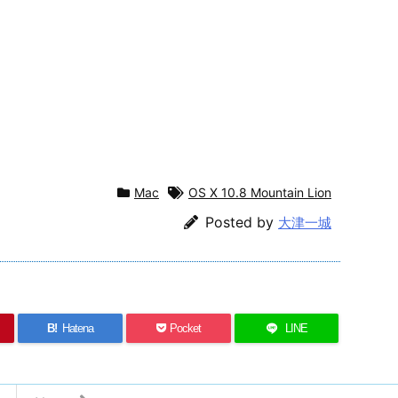
Mac
OS X 10.8 Mountain Lion
Posted by
大津一城
B!
Hatena
Pocket
LINE