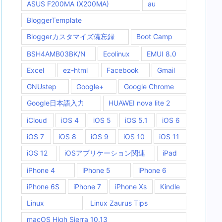
ASUS F200MA (X200MA)
au
BloggerTemplate
Bloggerカスタマイズ備忘録
Boot Camp
BSH4AMB03BK/N
Ecolinux
EMUI 8.0
Excel
ez-html
Facebook
Gmail
GNUstep
Google+
Google Chrome
Google日本語入力
HUAWEI nova lite 2
iCloud
iOS 4
iOS 5
iOS 5.1
iOS 6
iOS 7
iOS 8
iOS 9
iOS 10
iOS 11
iOS 12
iOSアプリケーション関連
iPad
iPhone 4
iPhone 5
iPhone 6
iPhone 6S
iPhone 7
iPhone Xs
Kindle
Linux
Linux Zaurus Tips
macOS High Sierra 10.13