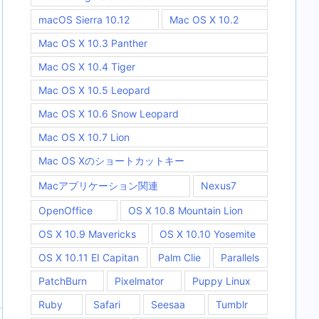
macOS Sierra 10.12
Mac OS X 10.2
Mac OS X 10.3 Panther
Mac OS X 10.4 Tiger
Mac OS X 10.5 Leopard
Mac OS X 10.6 Snow Leopard
Mac OS X 10.7 Lion
Mac OS Xのショートカットキー
Macアプリケーション関連
Nexus7
OpenOffice
OS X 10.8 Mountain Lion
OS X 10.9 Mavericks
OS X 10.10 Yosemite
OS X 10.11 EI Capitan
Palm Clie
Parallels
PatchBurn
Pixelmator
Puppy Linux
Ruby
Safari
Seesaa
Tumblr