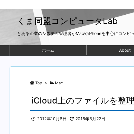
くま同盟コンピュータLab
とある企業のシステム管理者がMacやiPhoneを中心にコン
ホーム
About
Top
>
Mac
iCloud上のファイルを整
2012年10月8日
2015年5月22日