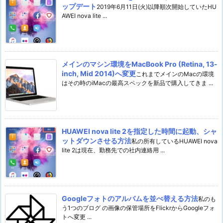
ップデート
2019年6月11日(火)以降順次開始していたHU
AWEI nova lite ...
メインのマシン環境をMacBook Pro (Retina, 13-
inch, Mid 2014)へ変更
これまでメインのMacの環境
はその時のiMacの最高スペックを新品で購入してきま ...
HUAWEI nova lite 2を指定した時間に起動、シャ
ットダウンさせる方法
私の所有しているHUAWEI nova
lite 2は現在、勤務先での社内連絡用 ...
Googleフォトのアルバムを並べ替える方法
私のも
う1つのブログ の画像の保管場所をFlickrからGoogleフォ
トへ変更 ...