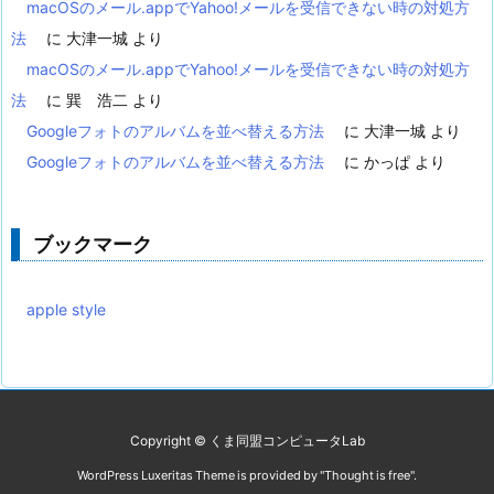
macOSのメール.appでYahoo!メールを受信できない時の対処方
法
に
大津一城
より
macOSのメール.appでYahoo!メールを受信できない時の対処方
法
に
巽 浩二
より
Googleフォトのアルバムを並べ替える方法
に
大津一城
より
Googleフォトのアルバムを並べ替える方法
に
かっぱ
より
ブックマーク
apple style
Copyright ©
くま同盟コンピュータLab
WordPress Luxeritas Theme is provided by "
Thought is free
".