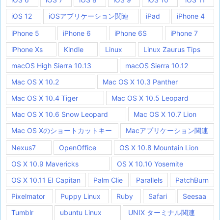
iOS 12
iOSアプリケーション関連
iPad
iPhone 4
iPhone 5
iPhone 6
iPhone 6S
iPhone 7
iPhone Xs
Kindle
Linux
Linux Zaurus Tips
macOS High Sierra 10.13
macOS Sierra 10.12
Mac OS X 10.2
Mac OS X 10.3 Panther
Mac OS X 10.4 Tiger
Mac OS X 10.5 Leopard
Mac OS X 10.6 Snow Leopard
Mac OS X 10.7 Lion
Mac OS Xのショートカットキー
Macアプリケーション関連
Nexus7
OpenOffice
OS X 10.8 Mountain Lion
OS X 10.9 Mavericks
OS X 10.10 Yosemite
OS X 10.11 EI Capitan
Palm Clie
Parallels
PatchBurn
Pixelmator
Puppy Linux
Ruby
Safari
Seesaa
Tumblr
ubuntu Linux
UNIX ターミナル関連