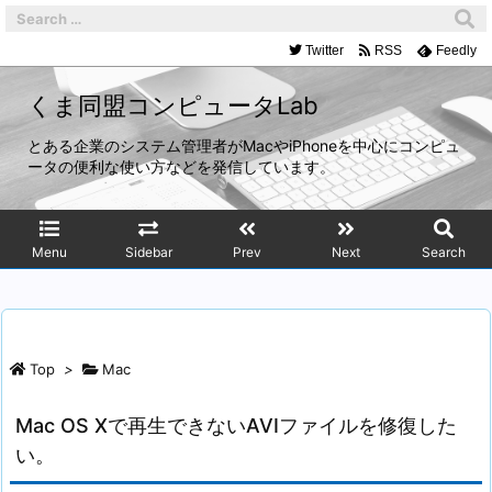
Twitter
RSS
Feedly
くま同盟コンピュータLab
とある企業のシステム管理者がMacやiPhoneを中心にコンピュ
ータの便利な使い方などを発信しています。
Menu
Sidebar
Prev
Next
Search
Top
>
Mac
Mac OS Xで再生できないAVIファイルを修復した
い。