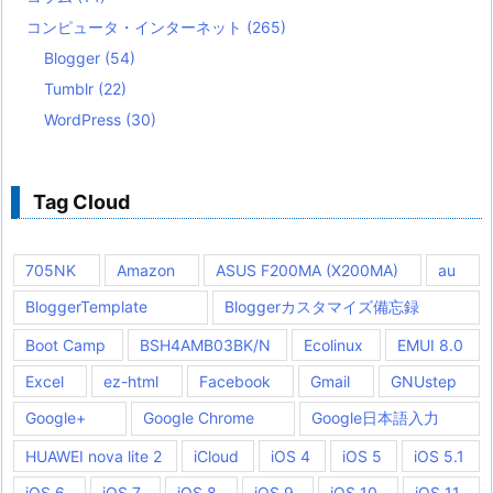
コンピュータ・インターネット
(265)
Blogger
(54)
Tumblr
(22)
WordPress
(30)
Tag Cloud
705NK
Amazon
ASUS F200MA (X200MA)
au
BloggerTemplate
Bloggerカスタマイズ備忘録
Boot Camp
BSH4AMB03BK/N
Ecolinux
EMUI 8.0
Excel
ez-html
Facebook
Gmail
GNUstep
Google+
Google Chrome
Google日本語入力
HUAWEI nova lite 2
iCloud
iOS 4
iOS 5
iOS 5.1
iOS 6
iOS 7
iOS 8
iOS 9
iOS 10
iOS 11