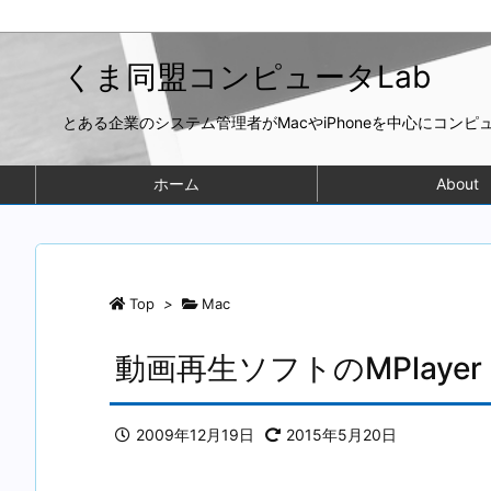
くま同盟コンピュータLab
とある企業のシステム管理者がMacやiPhoneを中心にコン
ホーム
About
Top
>
Mac
動画再生ソフトのMPlayer Ex
2009年12月19日
2015年5月20日