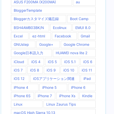
ASUS F200MA (X200MA)
au
BloggerTemplate
Bloggerカスタマイズ備忘録
Boot Camp
BSH4AMB03BK/N
Ecolinux
EMUI 8.0
Excel
ez-html
Facebook
Gmail
GNUstep
Google+
Google Chrome
Google日本語入力
HUAWEI nova lite 2
iCloud
iOS 4
iOS 5
iOS 5.1
iOS 6
iOS 7
iOS 8
iOS 9
iOS 10
iOS 11
iOS 12
iOSアプリケーション関連
iPad
iPhone 4
iPhone 5
iPhone 6
iPhone 6S
iPhone 7
iPhone Xs
Kindle
Linux
Linux Zaurus Tips
macOS High Sierra 10.13