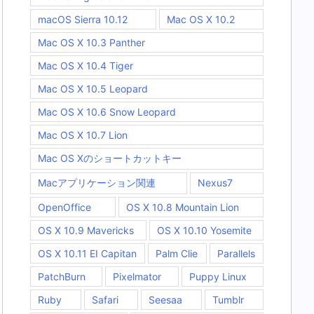
macOS Sierra 10.12
Mac OS X 10.2
Mac OS X 10.3 Panther
Mac OS X 10.4 Tiger
Mac OS X 10.5 Leopard
Mac OS X 10.6 Snow Leopard
Mac OS X 10.7 Lion
Mac OS Xのショートカットキー
Macアプリケーション関連
Nexus7
OpenOffice
OS X 10.8 Mountain Lion
OS X 10.9 Mavericks
OS X 10.10 Yosemite
OS X 10.11 EI Capitan
Palm Clie
Parallels
PatchBurn
Pixelmator
Puppy Linux
Ruby
Safari
Seesaa
Tumblr