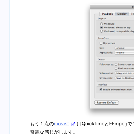
もう１点の
movist
はQuicktimeとFFm
奇麗な感じがします。