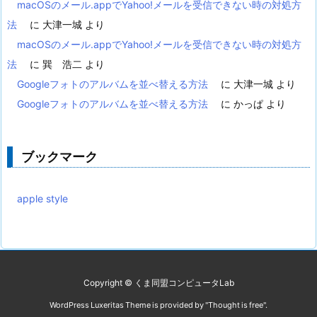
macOSのメール.appでYahoo!メールを受信できない時の対処方
法
に
大津一城
より
macOSのメール.appでYahoo!メールを受信できない時の対処方
法
に
巽 浩二
より
Googleフォトのアルバムを並べ替える方法
に
大津一城
より
Googleフォトのアルバムを並べ替える方法
に
かっぱ
より
ブックマーク
apple style
Copyright ©
くま同盟コンピュータLab
WordPress Luxeritas Theme is provided by "
Thought is free
".