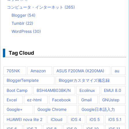
コンピュータ・インターネット
(265)
Blogger
(54)
Tumblr
(22)
WordPress
(30)
Tag Cloud
705NK
Amazon
ASUS F200MA (X200MA)
au
BloggerTemplate
Bloggerカスタマイズ備忘録
Boot Camp
BSH4AMB03BK/N
Ecolinux
EMUI 8.0
Excel
ez-html
Facebook
Gmail
GNUstep
Google+
Google Chrome
Google日本語入力
HUAWEI nova lite 2
iCloud
iOS 4
iOS 5
iOS 5.1
iOS 6
iOS 7
iOS 8
iOS 9
iOS 10
iOS 11