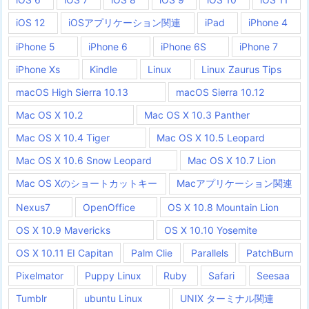
iOS 12
iOSアプリケーション関連
iPad
iPhone 4
iPhone 5
iPhone 6
iPhone 6S
iPhone 7
iPhone Xs
Kindle
Linux
Linux Zaurus Tips
macOS High Sierra 10.13
macOS Sierra 10.12
Mac OS X 10.2
Mac OS X 10.3 Panther
Mac OS X 10.4 Tiger
Mac OS X 10.5 Leopard
Mac OS X 10.6 Snow Leopard
Mac OS X 10.7 Lion
Mac OS Xのショートカットキー
Macアプリケーション関連
Nexus7
OpenOffice
OS X 10.8 Mountain Lion
OS X 10.9 Mavericks
OS X 10.10 Yosemite
OS X 10.11 EI Capitan
Palm Clie
Parallels
PatchBurn
Pixelmator
Puppy Linux
Ruby
Safari
Seesaa
Tumblr
ubuntu Linux
UNIX ターミナル関連