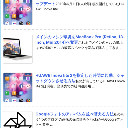
ップデート
2019年6月11日(火)以降順次開始していたHU
AWEI nova lite ...
メインのマシン環境をMacBook Pro (Retina, 13-
inch, Mid 2014)へ変更
これまでメインのMacの環境
はその時のiMacの最高スペックを新品で購入してきま ...
HUAWEI nova lite 2を指定した時間に起動、シャ
ットダウンさせる方法
私の所有しているHUAWEI nova
lite 2は現在、勤務先での社内連絡用 ...
Googleフォトのアルバムを並べ替える方法
私のも
う1つのブログ の画像の保管場所をFlickrからGoogleフォ
トへ変更 ...