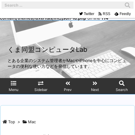
Warning
: Trying to access array offset on false in
/home/mach/kumadoumei.net/public_html/wp-
Twitter
RSS
Feedly
content/themes/luxeritas/inc/json-ld.php
on line
114
くま同盟コンピュータLab
とある企業のシステム管理者がMacやiPhoneを中心にコンピュ
ータの便利な使い方などを発信しています。
Menu
Sidebar
Prev
Next
Search
Top
>
Mac