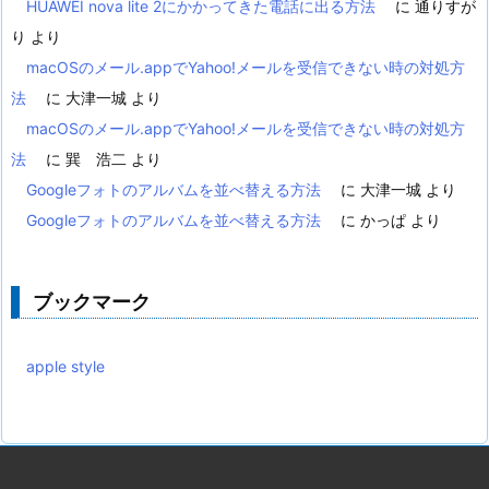
HUAWEI nova lite 2にかかってきた電話に出る方法
に
通りすが
り
より
macOSのメール.appでYahoo!メールを受信できない時の対処方
法
に
大津一城
より
macOSのメール.appでYahoo!メールを受信できない時の対処方
法
に
巽 浩二
より
Googleフォトのアルバムを並べ替える方法
に
大津一城
より
Googleフォトのアルバムを並べ替える方法
に
かっぱ
より
ブックマーク
apple style