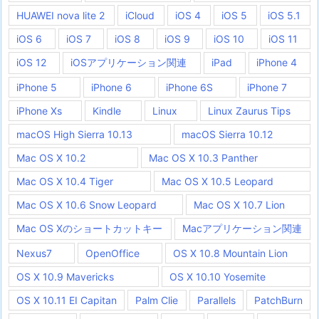
HUAWEI nova lite 2
iCloud
iOS 4
iOS 5
iOS 5.1
iOS 6
iOS 7
iOS 8
iOS 9
iOS 10
iOS 11
iOS 12
iOSアプリケーション関連
iPad
iPhone 4
iPhone 5
iPhone 6
iPhone 6S
iPhone 7
iPhone Xs
Kindle
Linux
Linux Zaurus Tips
macOS High Sierra 10.13
macOS Sierra 10.12
Mac OS X 10.2
Mac OS X 10.3 Panther
Mac OS X 10.4 Tiger
Mac OS X 10.5 Leopard
Mac OS X 10.6 Snow Leopard
Mac OS X 10.7 Lion
Mac OS Xのショートカットキー
Macアプリケーション関連
Nexus7
OpenOffice
OS X 10.8 Mountain Lion
OS X 10.9 Mavericks
OS X 10.10 Yosemite
OS X 10.11 EI Capitan
Palm Clie
Parallels
PatchBurn