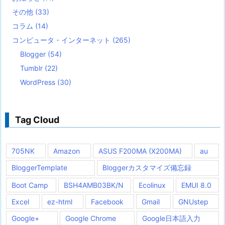
その他
(33)
コラム
(14)
コンピュータ・インターネット
(265)
Blogger
(54)
Tumblr
(22)
WordPress
(30)
Tag Cloud
705NK
Amazon
ASUS F200MA (X200MA)
au
BloggerTemplate
Bloggerカスタマイズ備忘録
Boot Camp
BSH4AMB03BK/N
Ecolinux
EMUI 8.0
Excel
ez-html
Facebook
Gmail
GNUstep
Google+
Google Chrome
Google日本語入力