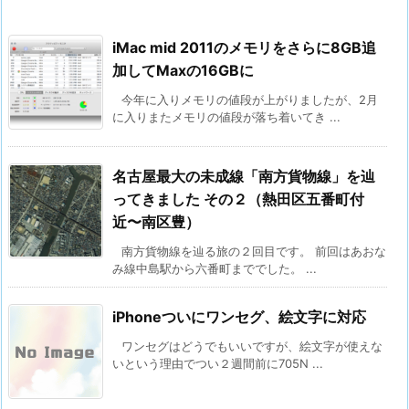
iMac mid 2011のメモリをさらに8GB追
加してMaxの16GBに
今年に入りメモリの値段が上がりましたが、2月
に入りまたメモリの値段が落ち着いてき ...
名古屋最大の未成線「南方貨物線」を辿
ってきました その２（熱田区五番町付
近〜南区豊）
南方貨物線を辿る旅の２回目です。 前回はあおな
み線中島駅から六番町まででした。 ...
iPhoneついにワンセグ、絵文字に対応
ワンセグはどうでもいいですが、絵文字が使えな
いという理由でつい２週間前に705N ...