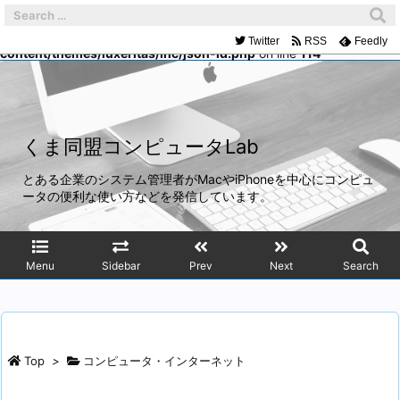
Warning
: Trying to access array offset on false in
/home/mach/kumadoumei.net/public_html/wp-
Twitter
RSS
Feedly
content/themes/luxeritas/inc/json-ld.php
on line
114
くま同盟コンピュータLab
とある企業のシステム管理者がMacやiPhoneを中心にコンピュ
ータの便利な使い方などを発信しています。
Menu
Sidebar
Prev
Next
Search
Top
>
コンピュータ・インターネット