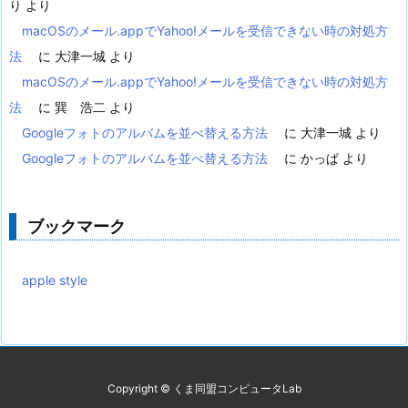
り
より
macOSのメール.appでYahoo!メールを受信できない時の対処方
法
に
大津一城
より
macOSのメール.appでYahoo!メールを受信できない時の対処方
法
に
巽 浩二
より
Googleフォトのアルバムを並べ替える方法
に
大津一城
より
Googleフォトのアルバムを並べ替える方法
に
かっぱ
より
ブックマーク
apple style
Copyright ©
くま同盟コンピュータLab