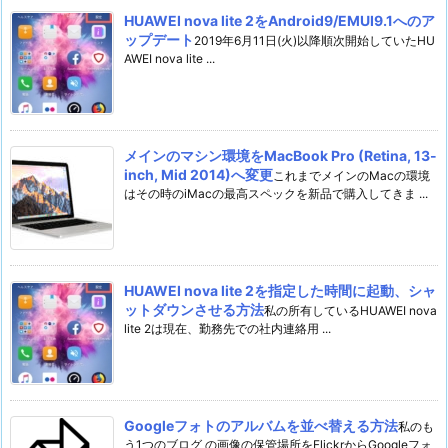
HUAWEI nova lite 2をAndroid9/EMUI9.1へのア
ップデート
2019年6月11日(火)以降順次開始していたHU
AWEI nova lite ...
メインのマシン環境をMacBook Pro (Retina, 13-
inch, Mid 2014)へ変更
これまでメインのMacの環境
はその時のiMacの最高スペックを新品で購入してきま ...
HUAWEI nova lite 2を指定した時間に起動、シャ
ットダウンさせる方法
私の所有しているHUAWEI nova
lite 2は現在、勤務先での社内連絡用 ...
Googleフォトのアルバムを並べ替える方法
私のも
う1つのブログ の画像の保管場所をFlickrからGoogleフォ