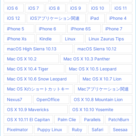
iOS 6
iOS 7
iOS 8
iOS 9
iOS 10
iOS 11
iOS 12
iOSアプリケーション関連
iPad
iPhone 4
iPhone 5
iPhone 6
iPhone 6S
iPhone 7
iPhone Xs
Kindle
Linux
Linux Zaurus Tips
macOS High Sierra 10.13
macOS Sierra 10.12
Mac OS X 10.2
Mac OS X 10.3 Panther
Mac OS X 10.4 Tiger
Mac OS X 10.5 Leopard
Mac OS X 10.6 Snow Leopard
Mac OS X 10.7 Lion
Mac OS Xのショートカットキー
Macアプリケーション関連
Nexus7
OpenOffice
OS X 10.8 Mountain Lion
OS X 10.9 Mavericks
OS X 10.10 Yosemite
OS X 10.11 EI Capitan
Palm Clie
Parallels
PatchBurn
Pixelmator
Puppy Linux
Ruby
Safari
Seesaa